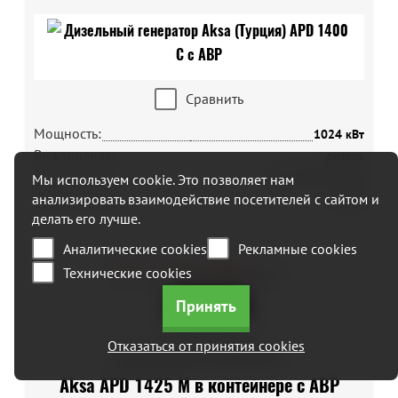
Сравнить
Мощность:
1024 кВт
Вид топлива:
дизель
Тип запуска:
автозапуск (авр)
Мы используем cookie. Это позволяет нам
Напряжение:
анализировать взаимодействие посетителей с сайтом и
400 В
делать его лучше.
Аналитические cookies
Рекламные cookies
20 716 000
руб.
Технические cookies
Отказаться от принятия cookies
Дизельный генератор
Aksa APD 1425 M в контейнере с АВР