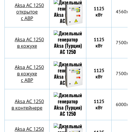
Aksa AC 1250
1125
открытое
4560x1
кВт
с АВР
Aksa AC 1250
1125
7500x2
в кожухе
кВт
Aksa AC 1250
1125
в кожухе
7500x2
кВт
с АВР
Aksa AC 1250
1125
6000х2
в контейнере
кВт
Aksa AC 1250