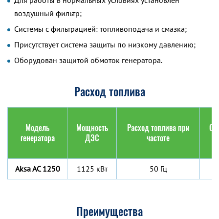
Для работы в нормальных условиях установлен
воздушный фильтр;
Системы с фильтрацией: топливоподача и смазка;
Присутствует система защиты по низкому давлению;
Оборудован защитой обмоток генератора.
Расход топлива
Модель
Мощность
Расход топлива при
Об
генератора
ДЭС
частоте
ба
Aksa AC 1250
1125 кВт
50 Гц
Преимущества