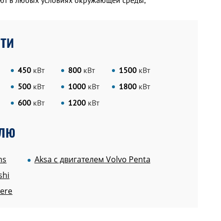
тают в любых условиях окружающей среды,
ти
450
кВт
800
кВт
1500
кВт
500
кВт
1000
кВт
1800
кВт
600
кВт
1200
кВт
елю
ns
Aksa c двигателем Volvo Penta
shi
eere