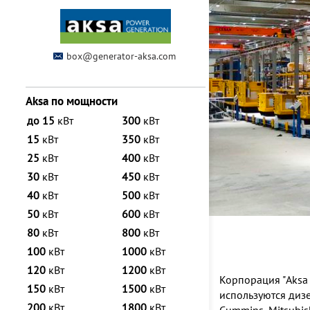
box@generator-aksa.com
Aksa по мощности
до 15
кВт
300
кВт
15
кВт
350
кВт
25
кВт
400
кВт
30
кВт
450
кВт
40
кВт
500
кВт
50
кВт
600
кВт
80
кВт
800
кВт
100
кВт
1000
кВт
120
кВт
1200
кВт
Корпорация "Aksa 
150
кВт
1500
кВт
используются диз
200
кВт
1800
кВт