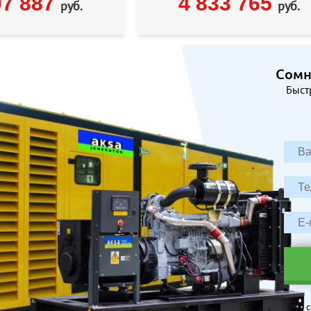
07 887
4 833 765
руб.
руб.
Сомн
Быст
с