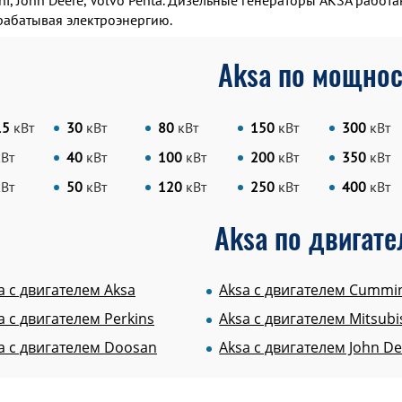
hi, John Deere, Volvo Penta. Дизельные генераторы AKSA рабо
абатывая электроэнергию.
Aksa по мощнос
15
кВт
30
кВт
80
кВт
150
кВт
300
кВт
кВт
40
кВт
100
кВт
200
кВт
350
кВт
кВт
50
кВт
120
кВт
250
кВт
400
кВт
Aksa по двигат
a c двигателем Aksa
Aksa c двигателем Cummi
a c двигателем Perkins
Aksa c двигателем Mitsubi
a c двигателем Doosan
Aksa c двигателем John D