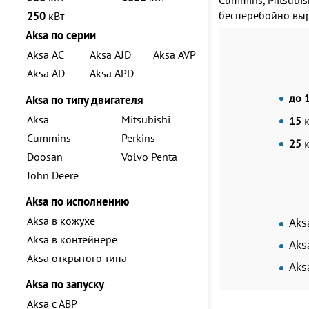
Cummins, Mitsubis
бесперебойно выр
250
кВт
Aksa по серии
Aksa AC
Aksa AJD
Aksa AVP
Aksa AD
Aksa APD
до 
Aksa по типу двигателя
Aksa
Mitsubishi
15
Cummins
Perkins
25
Doosan
Volvo Penta
John Deere
Aksa по исполнению
Aksa в кожухе
Aks
Aksa в контейнере
Aks
Aksa открытого типа
Aks
Aksa по запуску
Aksa с АВР