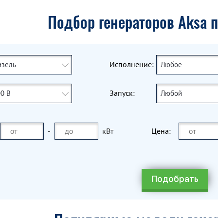
Подбор генераторов Aksa 
Исполнение:
изель
Любое
Запуск:
0 В
Любой
-
кВт
Цена: