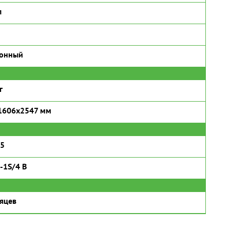
л
ронный
г
1606x2547 мм
15
-1S/4 B
яцев