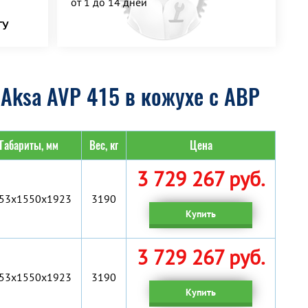
от 1 до 14 дней
ТУ
Aksa AVP 415 в кожухе с АВР
Габариты, мм
Вес, кг
Цена
3 729 267 руб.
53x1550x1923
3190
Купить
3 729 267 руб.
53x1550x1923
3190
Купить