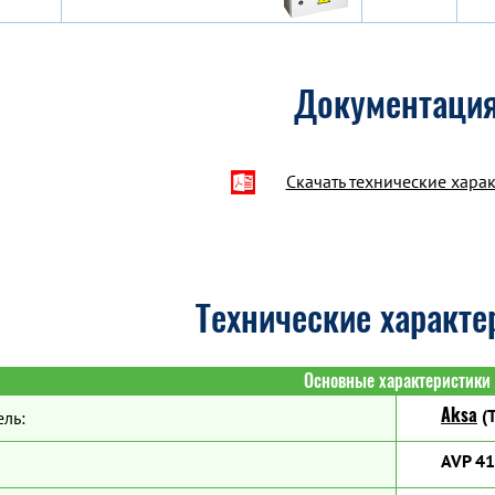
Документаци
Скачать технические хара
Технические характе
Основные характеристики
Aksa
(Т
ль:
AVP 4