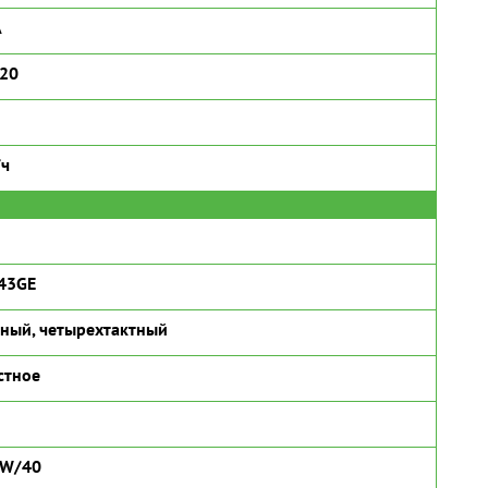
А
320
/ч
43GE
ный, четырехтактный
стное
5W/40