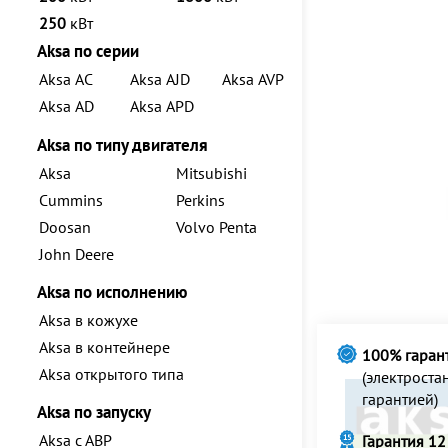
250
кВт
Aksa по серии
Aksa AC
Aksa AJD
Aksa AVP
Aksa AD
Aksa APD
Aksa по типу двигателя
Aksa
Mitsubishi
Cummins
Perkins
Doosan
Volvo Penta
John Deere
Aksa по исполнению
Aksa в кожухе
Aksa в контейнере
100% гаран
Aksa открытого типа
(электрост
гарантией)
Aksa по запуску
Aksa с АВР
Гарантия 12