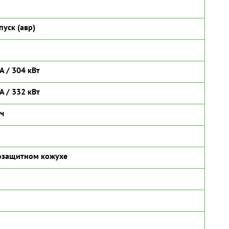
пуск (авр)
А / 304 кВт
А / 332 кВт
/ч
озащитном кожухе