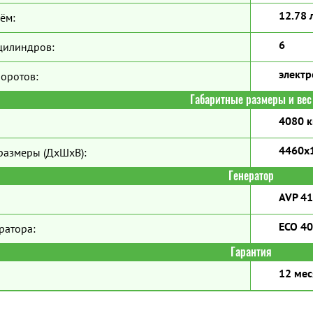
12.78 
ём:
6
цилиндров:
элект
боротов:
Габаритные размеры и вес
4080 к
4460x
размеры (ДхШхВ):
Генератор
AVP 4
ECO 40
ратора:
Гарантия
12 мес