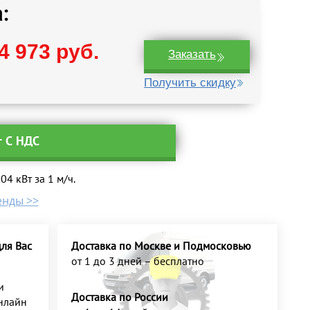
:
4 973 руб.
Заказать
Получить скидку
т С НДС
4 кВт за 1 м/ч.
енды >>
ля Вас
Доставка по Москве и Подмосковью
от 1 до 3 дней – бесплатно
и
Доставка по России
нлайн