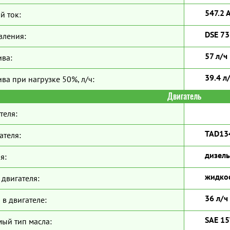
547.2 
й ток:
DSE 7
вления:
57 л/ч
ива:
39.4 л
ва при нагрузке 50%, л/ч:
Двигатель
теля:
TAD13
ателя:
дизель
я:
жидко
двигателя:
36 л/ч
 в двигателе:
SAE 1
ый тип масла: