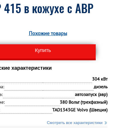
 415 в кожухе с АВР
Похожие товары
Купить
ские характеристики
304 кВт
а:
дизель
а:
автозапуск (авр)
ие:
380 Вольт (трехфазный)
:
TAD1343GE Volvo (Швеция)
Смотреть все характеристики