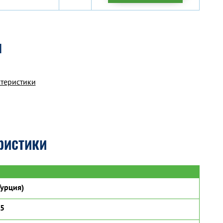
я
ктеристики
ристики
урция)
15