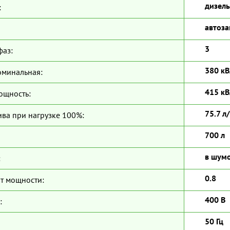
дизель
:
автоза
3
фаз:
380 кВ
оминальная:
415 кВ
ощность:
75.7 л
ива при нагрузке 100%:
700 л
в шум
:
0.8
т мощности:
400 В
:
50 Гц