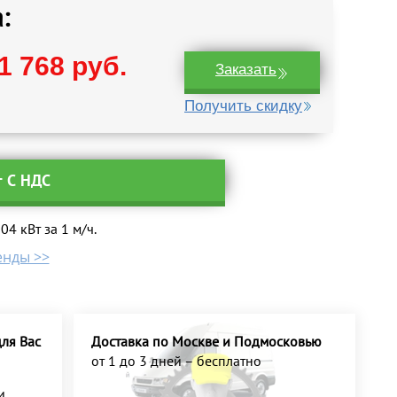
:
1 768 руб.
Заказать
Получить скидку
т С НДС
4 кВт за 1 м/ч.
енды >>
ля Вас
Доставка по Москве и Подмосковью
от 1 до 3 дней – бесплатно
и