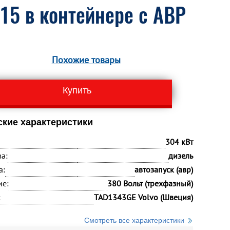
15 в контейнере с АВР
Похожие товары
Купить
ские характеристики
304 кВт
а:
дизель
а:
автозапуск (авр)
ие:
380 Вольт (трехфазный)
:
TAD1343GE Volvo (Швеция)
Смотреть все характеристики