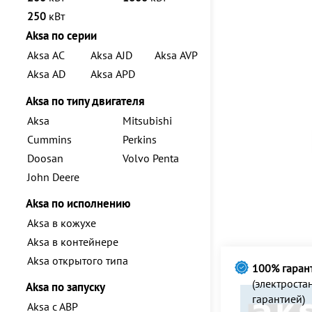
250
кВт
Aksa по серии
Aksa AC
Aksa AJD
Aksa AVP
Aksa AD
Aksa APD
Aksa по типу двигателя
Aksa
Mitsubishi
Cummins
Perkins
Doosan
Volvo Penta
John Deere
Aksa по исполнению
Aksa в кожухе
Aksa в контейнере
Aksa открытого типа
100% гаран
(электрост
Aksa по запуску
гарантией)
Aksa с АВР