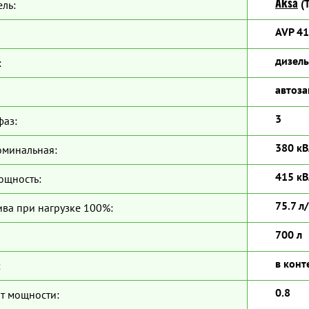
Aksa
(Т
ль:
AVP 4
дизель
:
автоза
3
фаз:
380 кВ
оминальная:
415 кВ
ощность:
75.7 л
ива при нагрузке 100%:
700 л
в конт
:
0.8
т мощности: