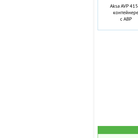
Aksa AVP 415
контейнер
c АВР