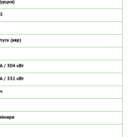
урция)
15
пуск (авр)
А / 304 кВт
А / 332 кВт
/ч
ейнере