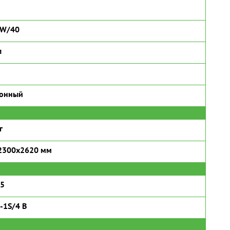
5W/40
л
ронный
г
2300х2620 мм
15
-1S/4 B