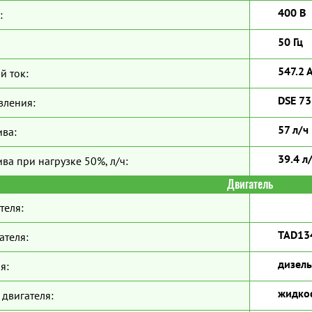
400 В
:
50 Гц
547.2 
й ток:
DSE 7
вления:
57 л/ч
ива:
39.4 л
ва при нагрузке 50%, л/ч:
Двигатель
теля:
TAD13
ателя:
дизель
я:
жидко
двигателя: