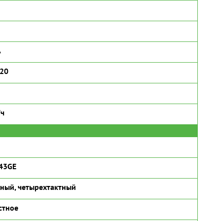
А
320
/ч
43GE
ный, четырехтактный
стное