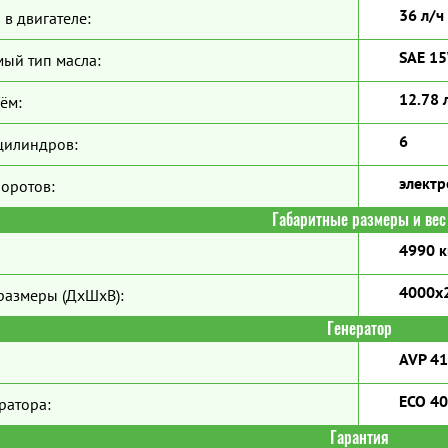
36 л/ч
 в двигателе:
SAE 1
ый тип масла:
12.78 
ём:
6
цилиндров:
элект
боротов:
Габаритные размеры и вес
4990 к
4000х
размеры (ДхШхВ):
Генератор
AVP 4
ECO 40
ратора:
Гарантия