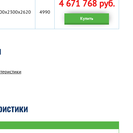
4 671 768 руб.
00х2300х2620
4990
Купить
я
ктеристики
ристики