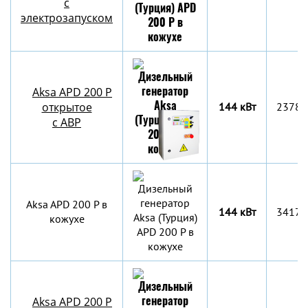
с
электрозапуском
Aksa APD 200 P
открытое
144 кВт
2378x
с АВР
Aksa APD 200 P в
144 кВт
3417x
кожухе
Aksa APD 200 P