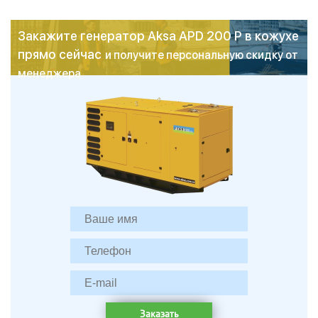
Закажите генератор Aksa APD 200 P в кожухе
прямо сейчас
и получите персональную скидку от
менеджера
Заказать