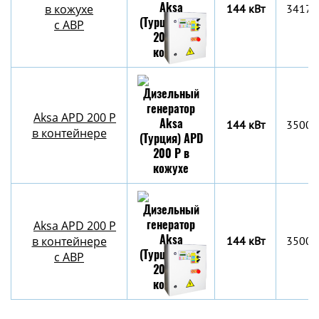
в кожухе
144 кВт
3417x
с АВР
Aksa APD 200 P
144 кВт
3500х
в контейнере
Aksa APD 200 P
в контейнере
144 кВт
3500х
c АВР