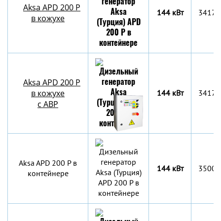
Aksa APD 200 P
144 кВт
3417x
в кожухе
Aksa APD 200 P
в кожухе
144 кВт
3417x
с АВР
Aksa APD 200 P в
144 кВт
3500х
контейнере