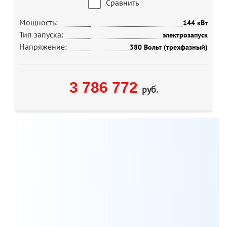
Сравнить
Мощность:
144 кВт
Тип запуска:
электрозапуск
Напряжение:
380 Вольт (трехфазный)
3 786 772
руб.
Мы всегда готовы бесплатно проконсультировать по
вопросам, связанным с продукцией Aksa, а также
помочь с выбором оптимальной модели генератора
для решения ваших задач.