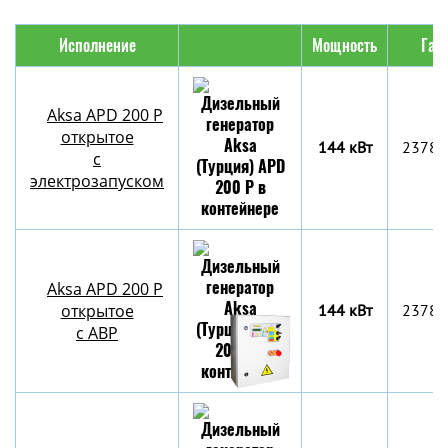
Исполнение
Мощность
Габ
Aksa APD 200 P
открытое
144 кВт
2378x
с
электрозапуском
Aksa APD 200 P
открытое
144 кВт
2378x
с АВР