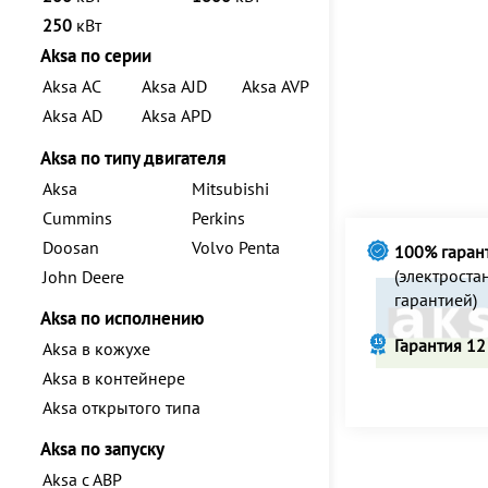
250
кВт
Aksa по серии
Aksa AC
Aksa AJD
Aksa AVP
Aksa AD
Aksa APD
Aksa по типу двигателя
Aksa
Mitsubishi
Cummins
Perkins
Doosan
Volvo Penta
100% гаран
(электрост
John Deere
гарантией)
Aksa по исполнению
Гарантия 12
Aksa в кожухе
Aksa в контейнере
Aksa открытого типа
Aksa по запуску
Aksa с АВР