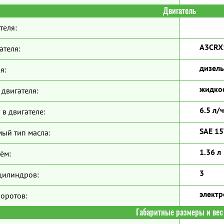
Двигатель
теля:
A3CRX
ателя:
дизель
я:
жидко
двигателя:
6.5 л/ч
 в двигателе:
SAE 1
ый тип масла:
1.36 л
ём:
3
цилиндров:
элект
боротов:
Габаритные размеры и вес