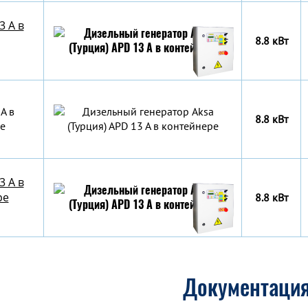
3 A в
8.8 кВт
A в
8.8 кВт
е
3 A в
ре
8.8 кВт
Документаци