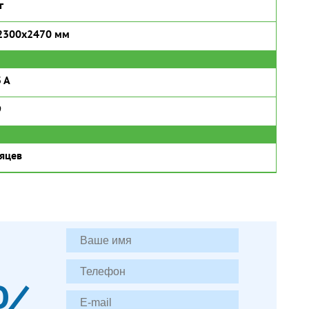
г
2300х2470 мм
 A
9
яцев