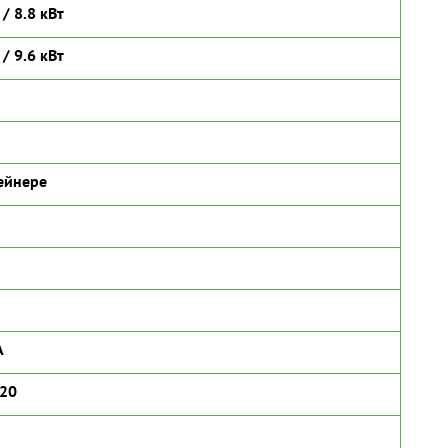
 / 8.8 кВт
 / 9.6 кВт
ейнере
А
120