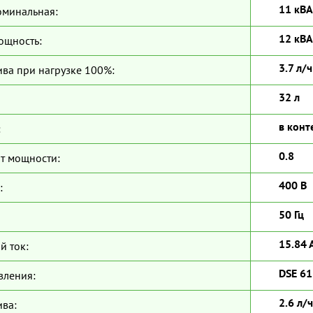
11 кВА
оминальная:
12 кВА
ощность:
3.7 л/ч
ива при нагрузке 100%:
32 л
в конт
:
0.8
т мощности:
400 В
:
50 Гц
15.84 
й ток:
DSE 6
вления:
2.6 л/ч
ива: