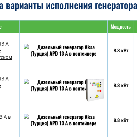
 варианты исполнения генератора
е
Мощность
13 A
е
8.8 кВт
уском
13 A
е
8.8 кВт
3 A в
8.8 кВт