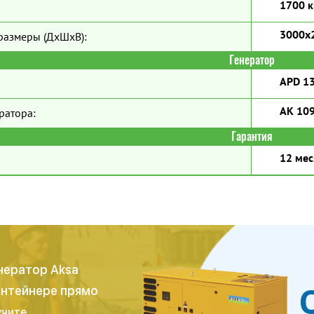
1700 к
3000х
размеры (ДхШхВ):
Генератор
APD 13
AK 10
ратора:
Гарантия
12 мес
нератор Aksa
контейнере прямо
учите