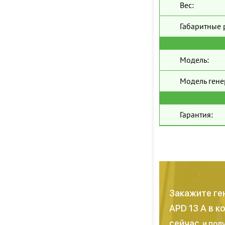
Вес:
Габаритные 
Модель:
Модель гене
Гарантия:
Закажите ге
APD 13 A в 
сейчас
и пол