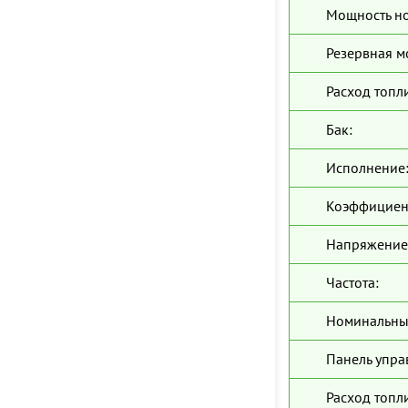
Мощность н
Резервная м
Расход топл
Бак:
Исполнение
Коэффициен
Напряжение
Частота:
Номинальны
Панель упра
Расход топл