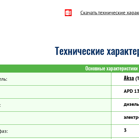
Скачать технические хара
Технические характе
Основные характеристики
Aksa
(Т
ль:
APD 13
дизель
:
электр
3
фаз: