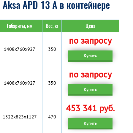
 Aksa APD 13 A в контейнере
Габариты, мм
Вес, кг
Цена
по запросу
1408x760x927
350
Купить
по запросу
1408x760x927
350
Купить
453 341 руб.
1522x823x1127
470
Купить