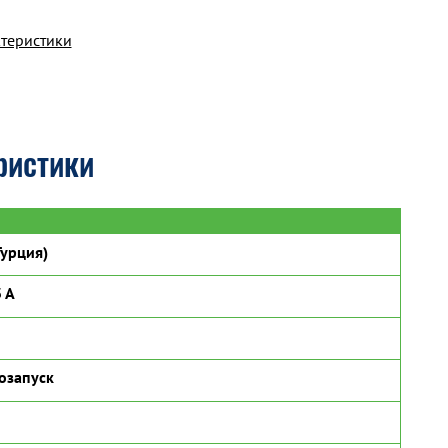
ктеристики
ристики
урция)
 A
озапуск