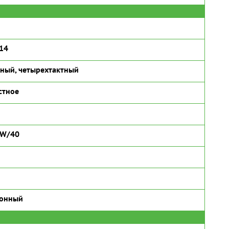
14
ный, четырехтактный
стное
5W/40
ронный