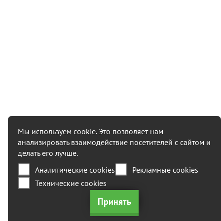
Мы используем cookie. Это позволяет нам
анализировать взаимодействие посетителей с сайтом и
+7 (495) 215 09 52
делать его лучше.
Аналитические cookies
Рекламные cookies
117342, Россия, г. Москва, ул.
Профсоюзная, 65 стр 1, Бизнес
Технические cookies
центр "Лотте"
box@generator-aksa.com