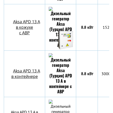
Aksa APD 13 A
в кожухе
8.8 кВт
1522
с АВР
Aksa APD 13 A
8.8 кВт
3000х
в контейнере
Aksa APD 13 A в