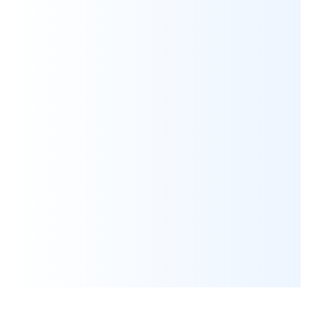
Я согласен на обработку персональных данных
*
Проконсультироваться
Нажимая на кнопку, вы даете
согласие на обработку своих персональных данных