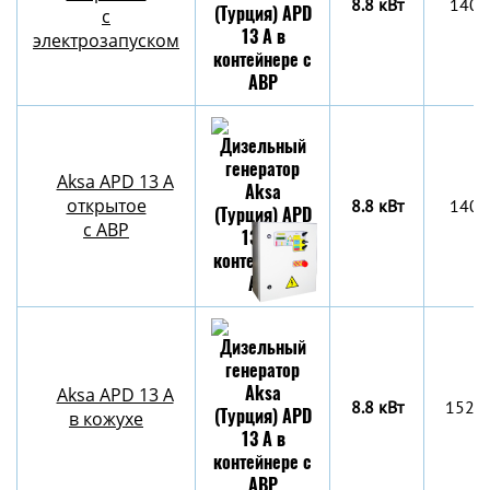
8.8 кВт
1408
с
электрозапуском
Aksa APD 13 A
открытое
8.8 кВт
1408
с АВР
Aksa APD 13 A
8.8 кВт
1522
в кожухе