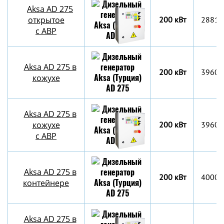
Aksa AD 275
открытое
200 кВт
2881x
с АВР
Aksa AD 275 в
200 кВт
3960x
кожухе
Aksa AD 275 в
кожухе
200 кВт
3960x
с АВР
Aksa AD 275 в
200 кВт
4000х
контейнере
Aksa AD 275 в