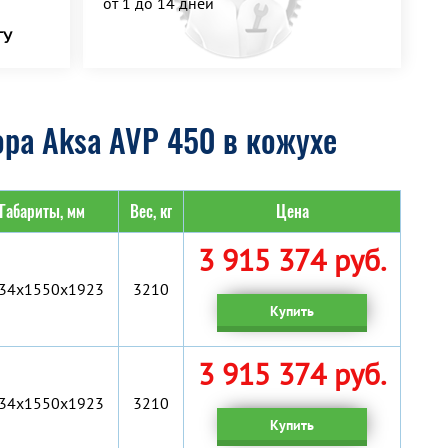
от 1 до 14 дней
ТУ
ра Aksa AVP 450 в кожухе
Габариты, мм
Вес, кг
Цена
3 915 374 руб.
34x1550x1923
3210
Купить
3 915 374 руб.
34x1550x1923
3210
Купить