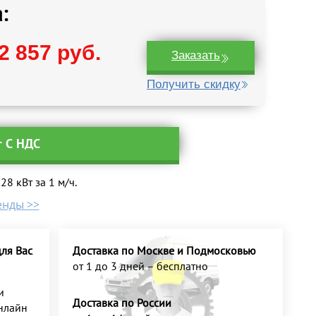
:
2 857 руб.
Заказать
Получить скидку
т С НДС
8 кВт за 1 м/ч.
енды >>
ля Вас
Доставка по Москве и Подмосковью
от 1 до 3 дней – бесплатно
и
Доставка по России
нлайн