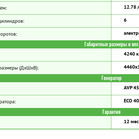
12.78 
ём:
6
цилиндров:
элект
боротов:
Габаритные размеры и вес
4240 к
4460x
размеры (ДхШхВ):
Генератор
AVP 4
ECO 40
ратора:
Гарантия
12 мес