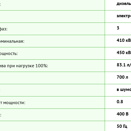
дизель
:
электр
3
фаз:
410 кВ
оминальная:
450 кВ
ощность:
83.1 л
ива при нагрузке 100%:
700 л
в шум
:
0.8
т мощности:
400 В
:
50 Гц