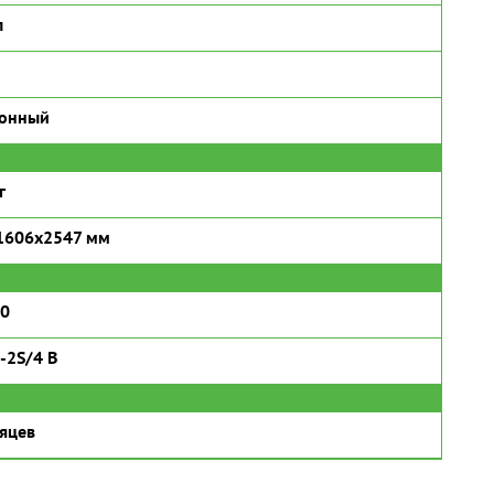
л
ронный
г
1606x2547 мм
50
-2S/4 B
яцев