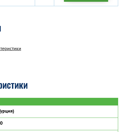
я
ктеристики
ристики
урция)
50