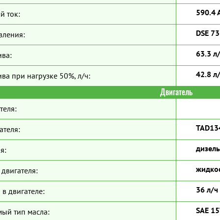
590.4 
й ток:
DSE 7
вления:
63.3 л
ива:
42.8 л
ва при нагрузке 50%, л/ч:
Двигатель
теля:
TAD13
ателя:
дизель
я:
жидко
двигателя:
36 л/ч
 в двигателе:
SAE 1
ый тип масла: