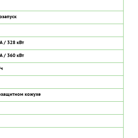
озапуск
А / 328 кВт
А / 360 кВт
/ч
озащитном кожухе