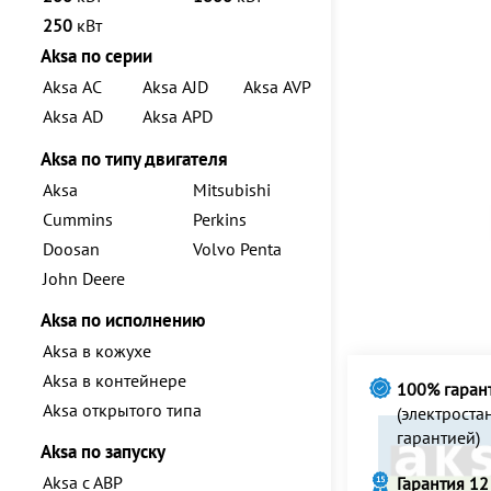
250
кВт
Aksa по серии
Aksa AC
Aksa AJD
Aksa AVP
Aksa AD
Aksa APD
Aksa по типу двигателя
Aksa
Mitsubishi
Cummins
Perkins
Doosan
Volvo Penta
John Deere
Aksa по исполнению
Aksa в кожухе
Aksa в контейнере
100% гаран
Aksa открытого типа
(электрост
гарантией)
Aksa по запуску
Aksa с АВР
Гарантия 12