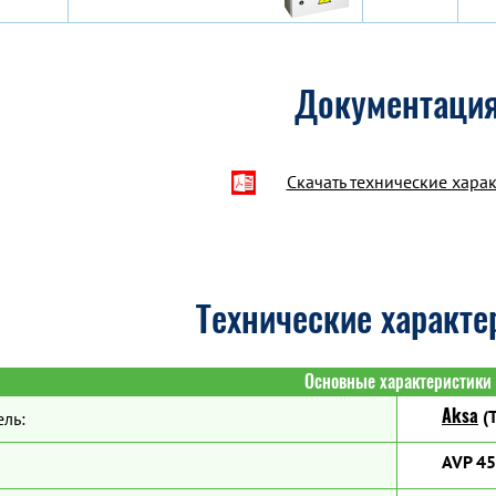
Документаци
Скачать технические хара
Технические характе
Основные характеристики
Aksa
(Т
ль:
AVP 4