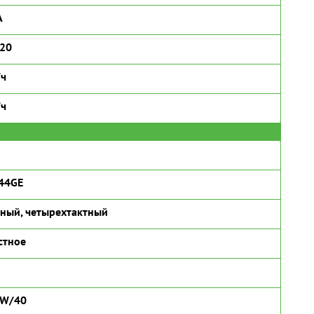
А
320
/ч
/ч
44GE
ный, четырехтактный
стное
5W/40