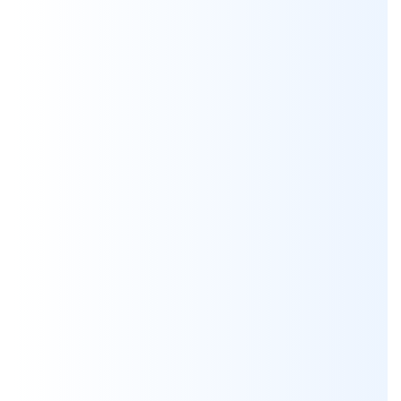
Мы всегда готовы бесплатно проконсультировать по
вопросам, связанным с продукцией Aksa, а также
помочь с выбором оптимальной модели генератора
для решения ваших задач.
Я согласен на обработку персональных данных
*
Проконсультироваться