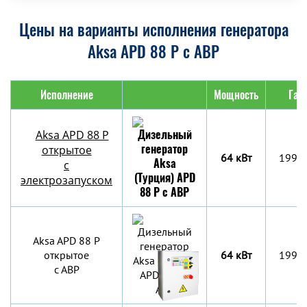
Цены на варианты исполнения генератора
Aksa APD 88 P с АВР
Исполнение
Мощность
Габ
Aksa APD 88 P
открытое
64 кВт
1990
с
электрозапуском
Aksa APD 88 P
открытое
64 кВт
1990
с АВР