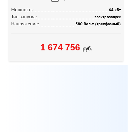
Мощность:
64 кВт
Тип запуска:
электрозапуск
Напряжение:
380 Вольт (трехфазный)
1 674 756
руб.
Мы всегда готовы бесплатно проконсультировать по
вопросам, связанным с продукцией Aksa, а также
помочь с выбором оптимальной модели генератора
для решения ваших задач.