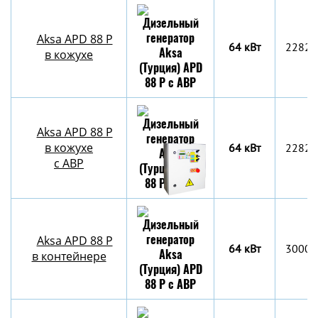
Aksa APD 88 P
64 кВт
2282x
в кожухе
Aksa APD 88 P
в кожухе
64 кВт
2282x
с АВР
Aksa APD 88 P
64 кВт
3000х
в контейнере