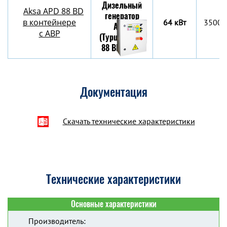
Aksa APD 88 BD
в контейнере
64 кВт
3500х
c АВР
Документация
Скачать технические характеристики
Технические характеристики
Основные характеристики
Производитель: