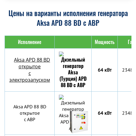
Цены на варианты исполнения генератора
Aksa APD 88 BD с АВР
Исполнение
Мощность
Габ
Aksa APD 88 BD
открытое
64 кВт
2348x
с
электрозапуском
Aksa APD 88 BD
открытое
64 кВт
2348x
с АВР