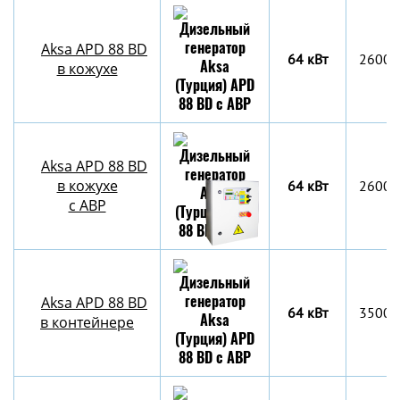
Aksa APD 88 BD
64 кВт
2600x
в кожухе
Aksa APD 88 BD
в кожухе
64 кВт
2600x
с АВР
Aksa APD 88 BD
64 кВт
3500х
в контейнере