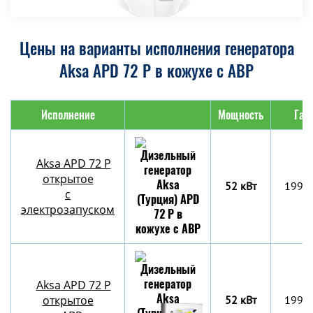
Цены на варианты исполнения генератора
Aksa APD 72 P в кожухе с АВР
Исполнение
Мощность
Габ
Aksa APD 72 P
открытое
52 кВт
1990
с
электрозапуском
Aksa APD 72 P
открытое
52 кВт
1990