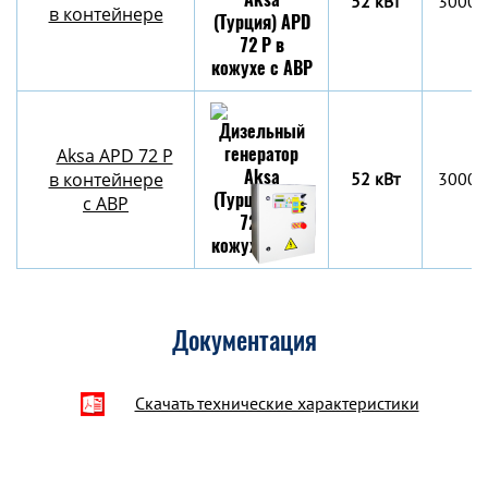
52 кВт
3000х
в контейнере
Aksa APD 72 P
в контейнере
52 кВт
3000х
c АВР
Документация
Скачать технические характеристики