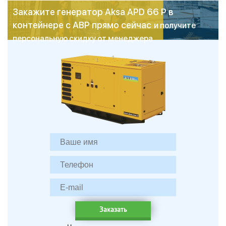
Закажите генератор Aksa APD 66 P в
контейнере с АВР прямо сейчас
и получите
персональную скидку от менеджера
Заказать