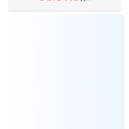
Мы всегда готовы бесплатно проконсультировать по
вопросам, связанным с продукцией Aksa, а также
помочь с выбором оптимальной модели генератора
для решения ваших задач.