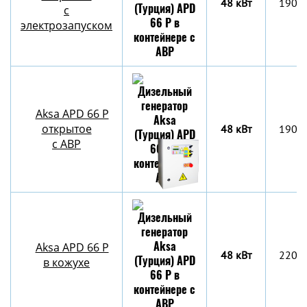
48 кВт
1900
с
электрозапуском
Aksa APD 66 P
открытое
48 кВт
1900
с АВР
Aksa APD 66 P
48 кВт
2204
в кожухе