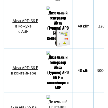
Aksa APD 66 P
в кожухе
48 кВт
2204
с АВР
Aksa APD 66 P
48 кВт
3000х
в контейнере
Aksa APD 66 P в