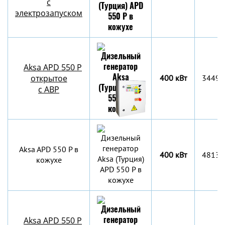
с
электрозапуском
Aksa APD 550 P
открытое
400 кВт
3449x
с АВР
Aksa APD 550 P в
400 кВт
4813x
кожухе
Aksa APD 550 P