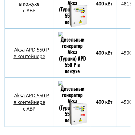
в кожухе
400 кВт
4813x
с АВР
Aksa APD 550 P
400 кВт
4500х
в контейнере
Aksa APD 550 P
в контейнере
400 кВт
4500х
c АВР