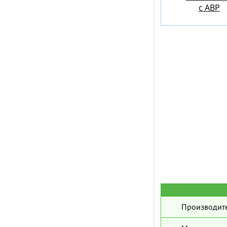
c АВР
Производите