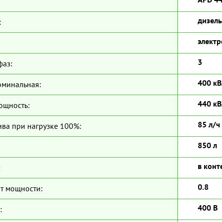
дизель
:
электр
3
фаз:
400 кВ
оминальная:
440 кВ
ощность:
85 л/ч
ива при нагрузке 100%:
850 л
в конт
:
0.8
т мощности:
400 В
: