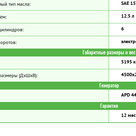
SAE 1
ый тип масла:
12.5 л
ём:
6
цилиндров:
элект
боротов:
Габаритные размеры и вес
5195 к
4500х
размеры (ДхШхВ):
Генератор
APD 44
Гарантия
12 мес