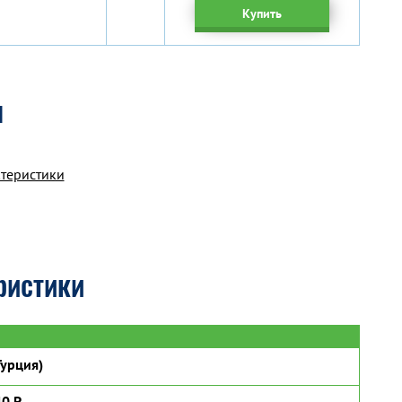
Купить
я
ктеристики
ристики
урция)
0 P