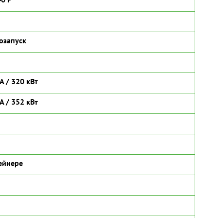
озапуск
А / 320 кВт
А / 352 кВт
ейнере