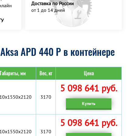
Доставка по России
нлайн
от 1 до 14 дней
ТУ
Aksa APD 440 P в контейнере
Габариты, мм
Вес, кг
Цена
5 098 641 руб.
10x1550x2120
3170
Купить
5 098 641 руб.
10x1550x2120
3170