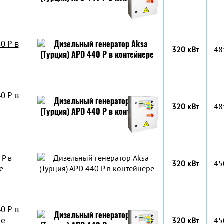
0 P в
320 кВт
48
0 P в
320 кВт
48
 P в
320 кВт
45
е
0 P в
ре
320 кВт
45