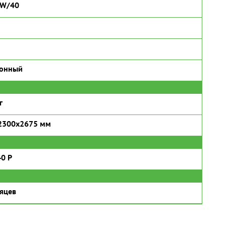
5W/40
ронный
г
2300х2675 мм
0 P
яцев