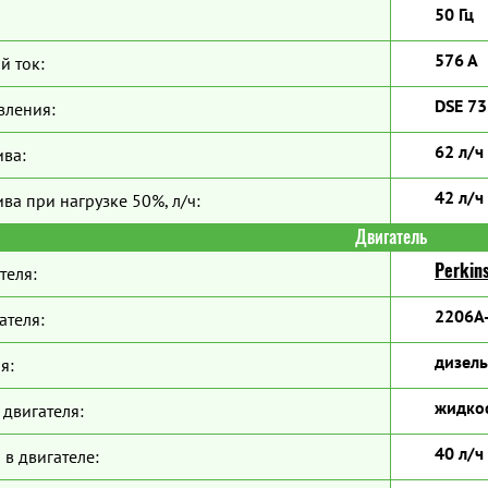
50 Гц
576 А
й ток:
DSE 7
вления:
62 л/ч
ива:
42 л/ч
ва при нагрузке 50%, л/ч:
Двигатель
Perkin
теля:
2206A
ателя:
дизель
я:
жидко
двигателя:
40 л/ч
 в двигателе: