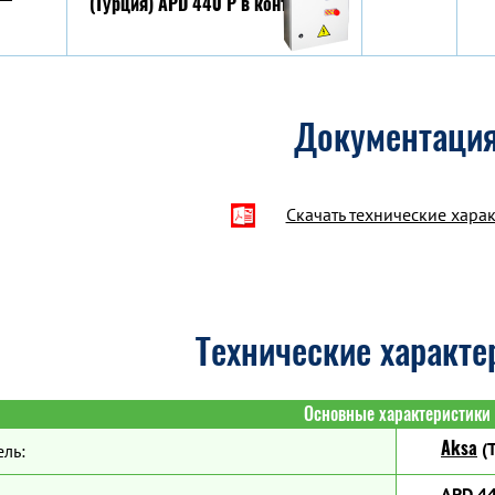
Документаци
Скачать технические хара
Технические характе
Основные характеристики
Aksa
(Т
ль:
APD 44