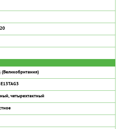
320
s
(Великобритания)
-E13TAG3
ный, четырехтактный
стное