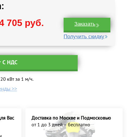
:
4 705 руб.
Заказать
Получить скидку
т С НДС
0 кВт за 1 м/ч.
енды >>
ля Вас
Доставка по Москве и Подмосковью
от 1 до 3 дней – бесплатно
и