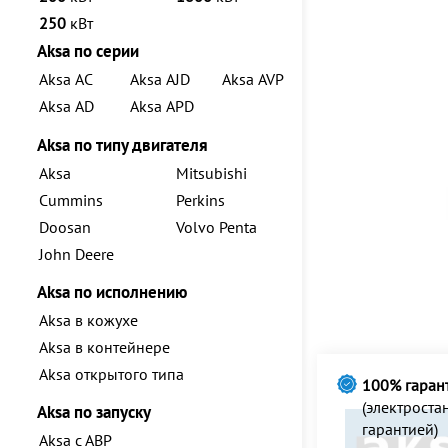
250
кВт
Aksa по серии
Aksa AC
Aksa AJD
Aksa AVP
Aksa AD
Aksa APD
Aksa по типу двигателя
Aksa
Mitsubishi
Cummins
Perkins
Doosan
Volvo Penta
John Deere
Aksa по исполнению
Aksa в кожухе
Aksa в контейнере
Aksa открытого типа
100% гаран
(электрост
Aksa по запуску
гарантией)
Aksa с АВР