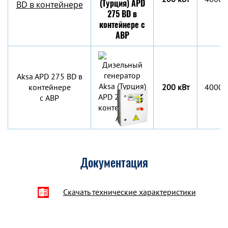
BD в контейнере
Aksa APD 275 BD в
контейнере
200 кВт
4000х
c АВР
Документация
Скачать технические характеристики