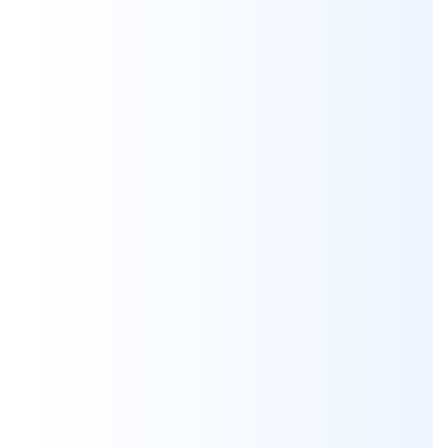
Мы всегда готовы бесплатно проконсультировать по
вопросам, связанным с продукцией Aksa, а также
помочь с выбором оптимальной модели генератора
для решения ваших задач.
Я согласен на обработку персональных данных
*