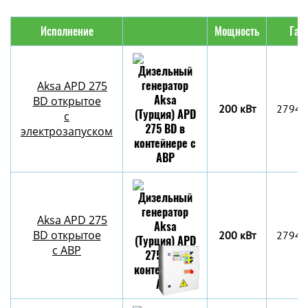
Исполнение
Мощность
Габ
Aksa APD 275
BD открытое
200 кВт
2794x
с
электрозапуском
Aksa APD 275
BD открытое
200 кВт
2794x
с АВР