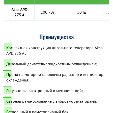
Aksa APD
200 кВт
50 Гц
52
275 A
Преимущества
Компактная конструкция дизельного генератора Aksa
APD 275 A ;
Дизельный двигатель с жидкостным охлаждением;
Прямо на моторе установлены радиатор и вентилятор
охлаждения;
Регуляторы: электронный и механический;
Сварная рама-основание с виброамортизаторами;
Встроенный в раму топливный бак.