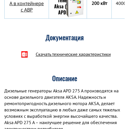
A в контейнере
200 кВт
4000х
c АВР
Документация
Скачать технические характеристики
Описание
Дизельные генераторы Aksa APD 275 A производятся на
основе дизельного двигателя AKSA. Надежность и
ремонтопригодность дизельного мотора AKSA, делает
возможным эксплуатацию в любых даже самых тяжелых
условиях с выработкой энергии высочайшего качества.
Aksa APD 275 A – наилучшее решение для обеспечения
электричеством потребителя.