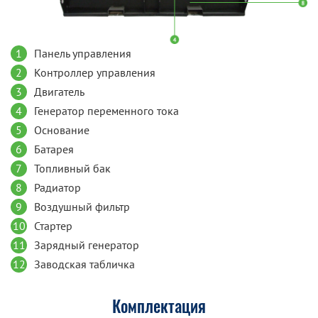
1
Панель управления
2
Контроллер управления
3
Двигатель
4
Генератор переменного тока
5
Основание
6
Батарея
7
Топливный бак
8
Радиатор
9
Воздушный фильтр
10
Стартер
11
Зарядный генератор
12
Заводская табличка
Комплектация