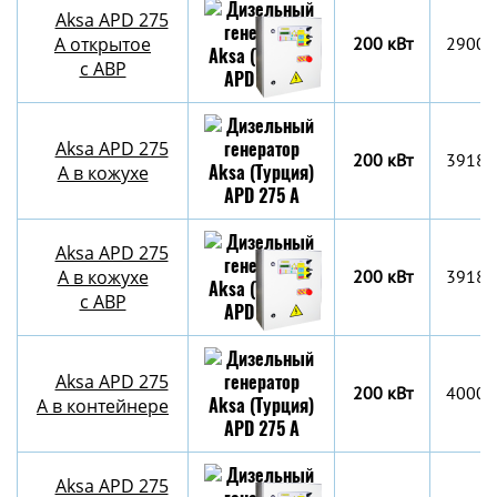
Aksa APD 275
A открытое
200 кВт
2900x
с АВР
Aksa APD 275
200 кВт
3918x
A в кожухе
Aksa APD 275
A в кожухе
200 кВт
3918x
с АВР
Aksa APD 275
200 кВт
4000х
A в контейнере
Aksa APD 275