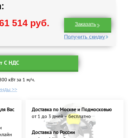
:
61 514 руб.
Заказать
Получить скидку
ут С НДС
0 кВт за 1 м/ч.
енды >>
ля Вас
Доставка по Москве и Подмосковью
от 1 до 3 дней – бесплатно
и
Доставка по России
нлайн