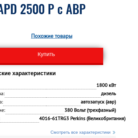
APD 2500 P с АВР
Похожие товары
Купить
ские характеристики
1800 кВт
а:
дизель
а:
автозапуск (авр)
ие:
380 Вольт (трехфазный)
:
4016-61TRG3 Perkins (Великобритания)
Смотреть все характеристики