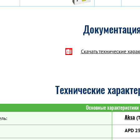
Документаци
Скачать технические хара
Технические характе
Основные характеристики
Aksa
(Т
ль:
APD 2