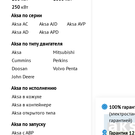
250
кВт
Aksa по серии
Aksa AC
Aksa AJD
Aksa AVP
Aksa AD
Aksa APD
Aksa по типу двигателя
Aksa
Mitsubishi
Cummins
Perkins
Doosan
Volvo Penta
John Deere
Aksa по исполнению
Aksa в кожухе
Aksa в контейнере
100% гаран
Aksa открытого типа
(электрост
гарантией)
Aksa по запуску
Aksa с АВР
Гарантия 12