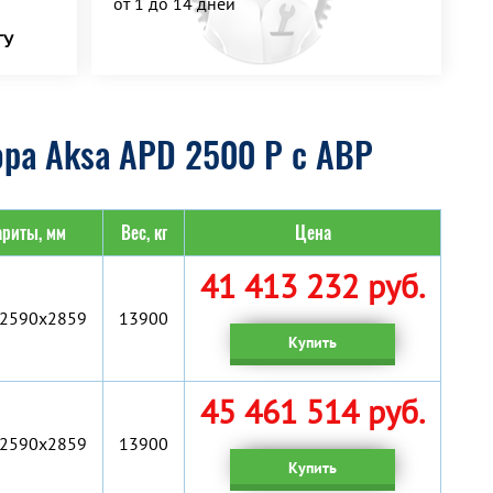
от 1 до 14 дней
ТУ
ра Aksa APD 2500 P с АВР
ариты, мм
Вес, кг
Цена
41 413 232 руб.
2590x2859
13900
Купить
45 461 514 руб.
2590x2859
13900
Купить