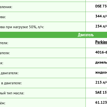
DSE 7
вления:
344 л/
ива:
234 л/
ва при нагрузке 50%, л/ч:
Двигатель
Perkin
теля:
4016-
ателя:
дизель
я:
жидко
двигателя:
213 л/
 в двигателе:
SAE 1
ый тип масла:
61.123
ём: