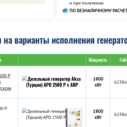
и при получении
ПО БЕЗНАЛИЧНОМУ РАСЧЕ
 на варианты исполнения генерато
е
Мощность
Габ
500 P
1800
е
6238x
кВт
уском
00 P
1800
6238x
кВт