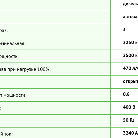
дизель
:
автоза
3
фаз:
2250 к
оминальная:
2500 к
ощность:
470 л/
ива при нагрузке 100%:
откры
:
0.8
т мощности:
400 В
:
50 Гц
3240 А
й ток: