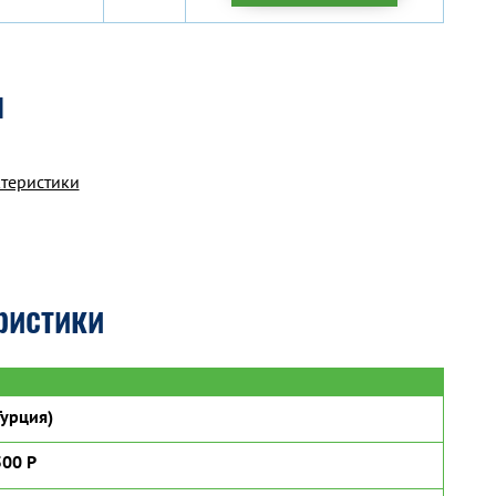
я
ктеристики
ристики
урция)
500 P