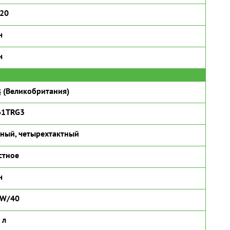
320
ч
ч
s
(Великобритания)
61TRG3
ный, четырехтактный
стное
ч
5W/40
 л