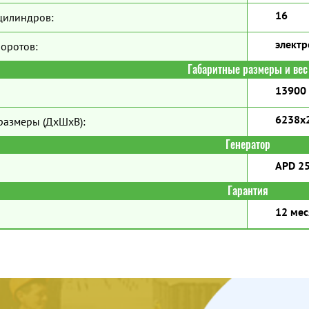
16
цилиндров:
элект
боротов:
Габаритные размеры и вес
13900 
6238x
размеры (ДхШхВ):
Генератор
APD 2
Гарантия
12 мес