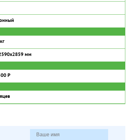
ронный
кг
2590x2859 мм
500 P
яцев