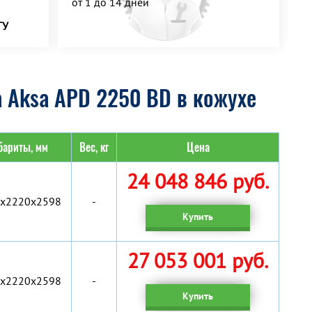
от 1 до 14 дней
ТУ
 Aksa APD 2250 BD в кожухе
бариты, мм
Вес, кг
Цена
24 048 846 руб.
x2220x2598
-
Купить
27 053 001 руб.
x2220x2598
-
Купить