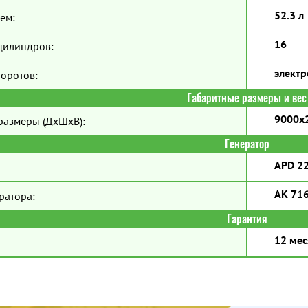
52.3 л
ём:
16
цилиндров:
элект
боротов:
Габаритные размеры и вес
9000x
размеры (ДхШхВ):
Генератор
APD 2
AK 71
ратора:
Гарантия
12 мес