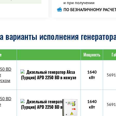
и при получении
ПО БЕЗНАЛИЧНОМУ РАСЧЕ
а варианты исполнения генератора
е
Мощность
Га
250 BD
1640
е
5691
кВт
уском
250 BD
1640
е
5691
кВт