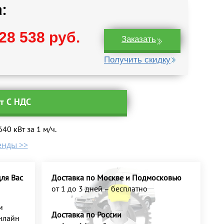
:
28 538 руб.
Заказать
Получить скидку
ут С НДС
0 кВт за 1 м/ч.
енды >>
ля Вас
Доставка по Москве и Подмосковью
от 1 до 3 дней – бесплатно
и
Доставка по России
нлайн