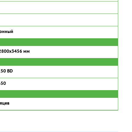
ронный
2800x3456 мм
250 BD
650
яцев