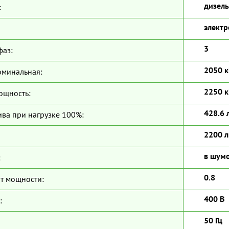
дизель
:
электр
3
фаз:
2050 к
оминальная:
2250 к
ощность:
428.6 
ива при нагрузке 100%:
2200 л
в шум
:
0.8
т мощности:
400 В
:
50 Гц