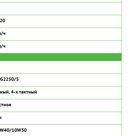
320
л/ч
л/ч
G2250/5
ный, 4-х тактный
стное
ч
5W40/10W30