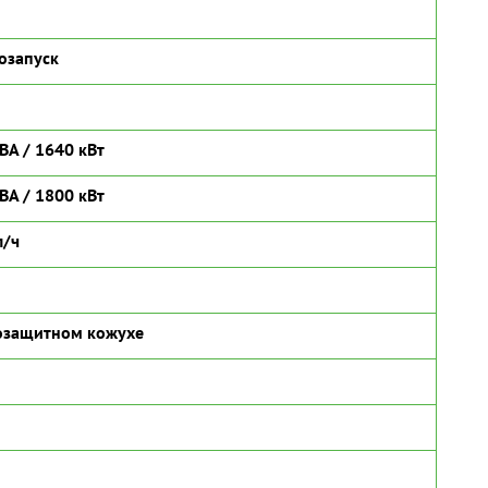
озапуск
ВА / 1640 кВт
ВА / 1800 кВт
л/ч
озащитном кожухе