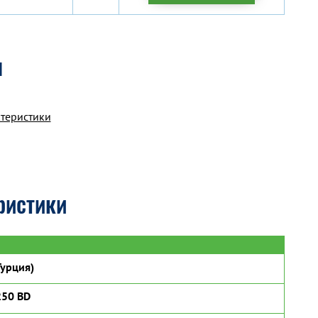
я
ктеристики
ристики
урция)
250 BD