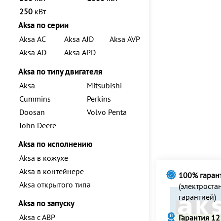
250
кВт
Aksa по серии
Aksa AC
Aksa AJD
Aksa AVP
Aksa AD
Aksa APD
Aksa по типу двигателя
Aksa
Mitsubishi
Cummins
Perkins
Doosan
Volvo Penta
John Deere
Aksa по исполнению
Aksa в кожухе
Aksa в контейнере
100% гаран
Aksa открытого типа
(электрост
гарантией)
Aksa по запуску
Aksa с АВР
Гарантия 12