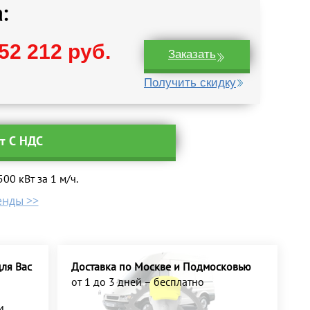
:
52 212 руб.
Заказать
Получить скидку
ут С НДС
0 кВт за 1 м/ч.
енды >>
ля Вас
Доставка по Москве и Подмосковью
от 1 до 3 дней – бесплатно
и