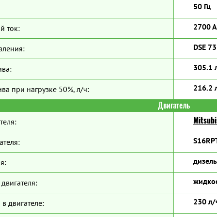
50 Гц
2700 А
й ток:
DSE 7
вления:
305.1 
ива:
216.2 
ва при нагрузке 50%, л/ч:
Двигатель
Mitsubi
теля:
S16RP
ателя:
дизель
я:
жидко
двигателя:
230 л/
 в двигателе: