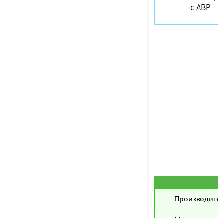
c АВР
Производите