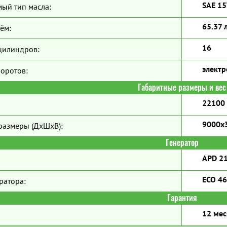
SAE 1
ый тип масла:
65.37 
ём:
16
цилиндров:
элект
боротов:
Габаритные размеры и вес
22100 
9000х
размеры (ДхШхВ):
Генератор
APD 2
ECO 46
ратора:
Гарантия
12 мес