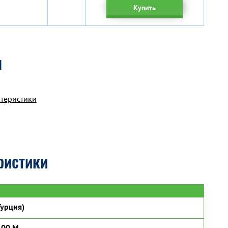
Купить
я
ктеристики
ристики
урция)
100 M