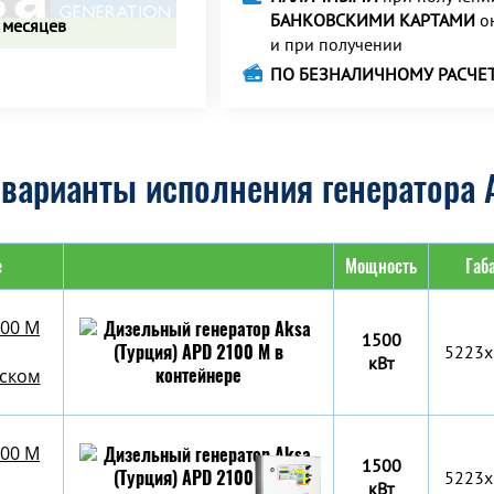
БАНКОВСКИМИ КАРТАМИ
о
 месяцев
и при получении
ПО БЕЗНАЛИЧНОМУ РАСЧЕ
варианты исполнения генератора 
е
Мощность
Габ
100 M
1500
5223x
кВт
уском
100 M
1500
5223x
кВт