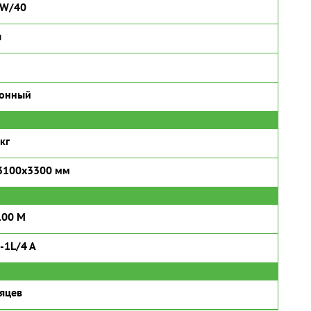
5W/40
л
ронный
кг
3100х3300 мм
100 M
-1L/4 A
яцев