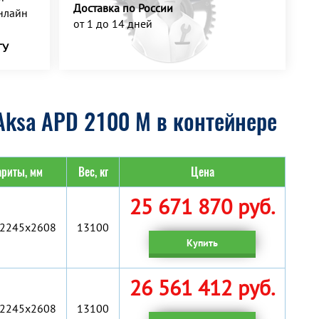
Доставка по России
нлайн
от 1 до 14 дней
ТУ
Aksa APD 2100 M в контейнере
ариты, мм
Вес, кг
Цена
25 671 870 руб.
2245x2608
13100
Купить
26 561 412 руб.
2245x2608
13100