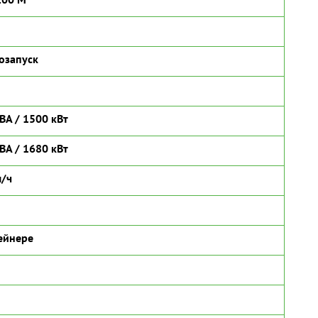
озапуск
ВА / 1500 кВт
ВА / 1680 кВт
л/ч
ейнере