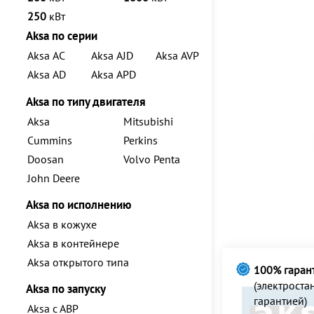
250
кВт
Aksa по серии
Aksa AC
Aksa AJD
Aksa AVP
Aksa AD
Aksa APD
Aksa по типу двигателя
Aksa
Mitsubishi
Cummins
Perkins
Doosan
Volvo Penta
John Deere
Aksa по исполнению
Aksa в кожухе
Aksa в контейнере
Aksa открытого типа
100% гаран
(электрост
Aksa по запуску
гарантией)
Aksa с АВР