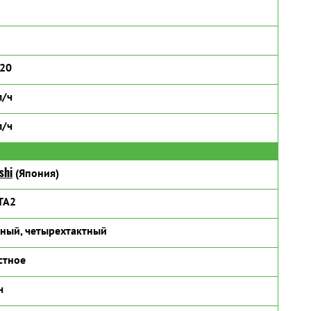
320
л/ч
л/ч
shi
(Япония)
TA2
ный, четырехтактный
стное
ч