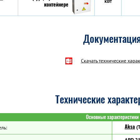
кВт
Документаци
Скачать технические хара
Технические характе
Основные характеристики
Aksa
(Т
ль:
APD 2