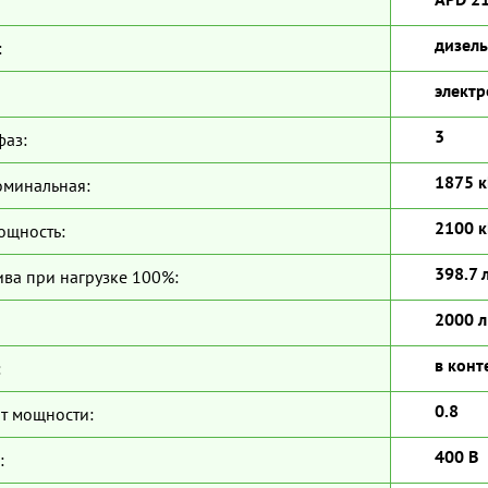
дизель
:
электр
3
фаз:
1875 к
оминальная:
2100 к
ощность:
398.7 
ива при нагрузке 100%:
2000 л
в конт
:
0.8
т мощности:
400 В
: