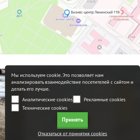
Мы используем cookie. Это позволяет нам
анализировать взаимодействие посетителей с сайтом и
+7 (495) 215 09 52
делать его лучше.
Аналитические cookies
Рекламные cookies
117342, Россия, г. Москва, ул.
Профсоюзная, 65 стр 1, Бизнес
Технические cookies
центр "Лотте"
box@generator-aksa.com
с 08:00 до 19:00 ежедневно
Отказаться от принятия cookies