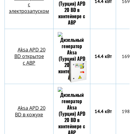
14.4 кВт
1696
с
электрозапуском
Aksa APD 20
BD открытое
14.4 кВт
1696
с АВР
Aksa APD 20
14.4 кВт
1980
BD в кожухе