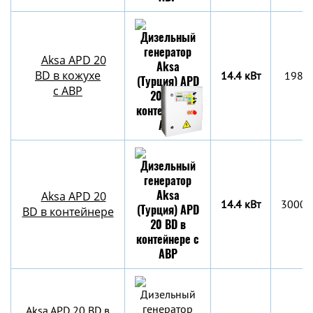
Aksa APD 20
BD в кожухе
14.4 кВт
1980
с АВР
Aksa APD 20
14.4 кВт
3000х
BD в контейнере
Aksa APD 20 BD в