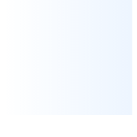
Я согласен на обработку персональных данных
*
Проконсультироваться
Нажимая на кнопку, вы даете
согласие на обработку своих персональных данных