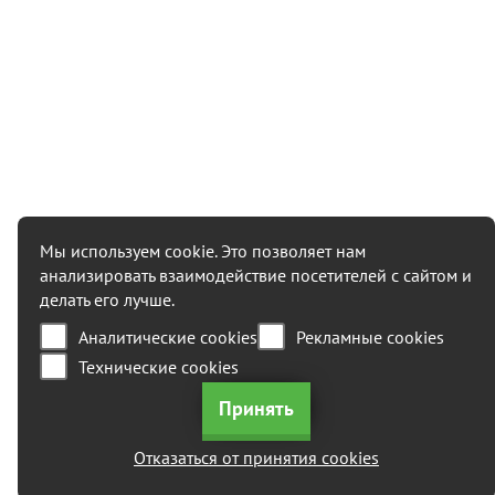
Мы используем cookie. Это позволяет нам
анализировать взаимодействие посетителей с сайтом и
+7 (495) 215 09 52
делать его лучше.
Аналитические cookies
Рекламные cookies
117342, Россия, г. Москва, ул.
Профсоюзная, 65 стр 1, Бизнес
Технические cookies
центр "Лотте"
box@generator-aksa.com
с 08:00 до 19:00 ежедневно
Отказаться от принятия cookies