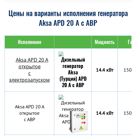
Цены на варианты исполнения генератора
Aksa APD 20 A с АВР
Исполнение
Мощность
Габ
Aksa APD 20 A
открытое
14.4 кВт
1500
с
электрозапуском
Aksa APD 20 A
открытое
14.4 кВт
1500
с АВР