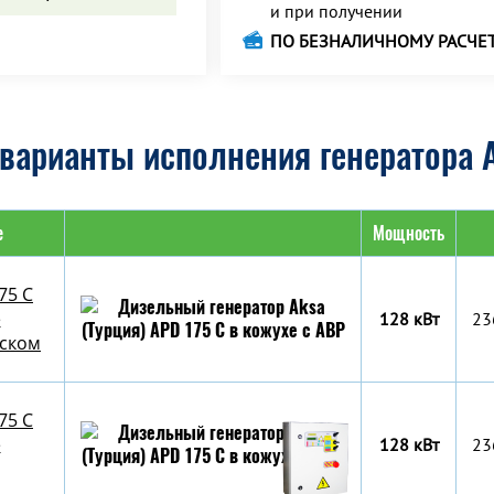
и при получении
ПО БЕЗНАЛИЧНОМУ РАСЧЕ
варианты исполнения генератора A
е
Мощность
75 C
е
128 кВт
23
уском
75 C
е
128 кВт
23