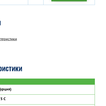
я
ктеристики
ристики
урция)
5 C