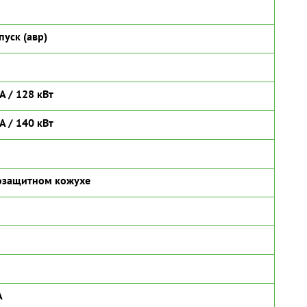
пуск (авр)
А / 128 кВт
А / 140 кВт
озащитном кожухе
А