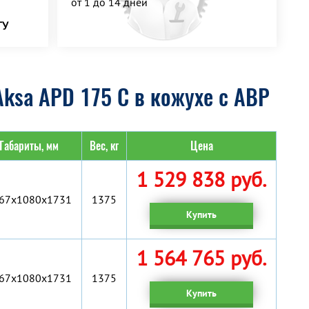
от 1 до 14 дней
ТУ
ksa APD 175 C в кожухе с АВР
Габариты, мм
Вес, кг
Цена
1 529 838 руб.
67x1080x1731
1375
Купить
1 564 765 руб.
67x1080x1731
1375
Купить