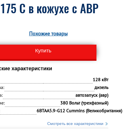
175 C в кожухе c АВР
Похожие товары
Купить
ские характеристики
128 кВт
а:
дизель
а:
автозапуск (авр)
ие:
380 Вольт (трехфазный)
:
6BTAA5.9-G12 Cummins (Великобритания)
Смотреть все характеристики