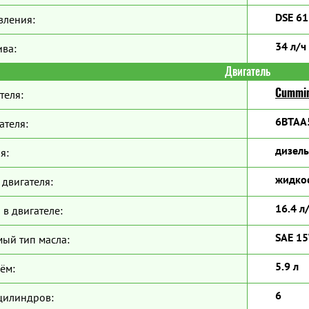
DSE 6
вления:
34 л/ч
ива:
Двигатель
Cummi
теля:
6BTAA
ателя:
дизель
я:
жидко
двигателя:
16.4 л
 в двигателе:
SAE 1
ый тип масла:
5.9 л
ём:
6
цилиндров: