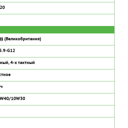
120
ns
(Великобритания)
5.9-G12
ный, 4-х тактный
стное
/ч
5W40/10W30