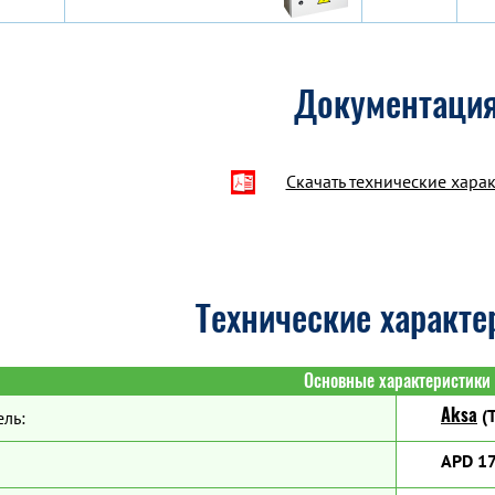
Документаци
Скачать технические хара
Технические характе
Основные характеристики
Aksa
(Т
ль:
APD 17