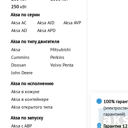
250
кВт
Aksa по серии
Aksa AC
Aksa AJD
Aksa AVP
Aksa AD
Aksa APD
Aksa по типу двигателя
Aksa
Mitsubishi
Cummins
Perkins
Doosan
Volvo Penta
John Deere
Aksa по исполнению
Aksa в кожухе
Aksa в контейнере
100% гаран
Aksa открытого типа
(электрост
гарантией)
Aksa по запуску
Aksa с АВР
Гарантия 12