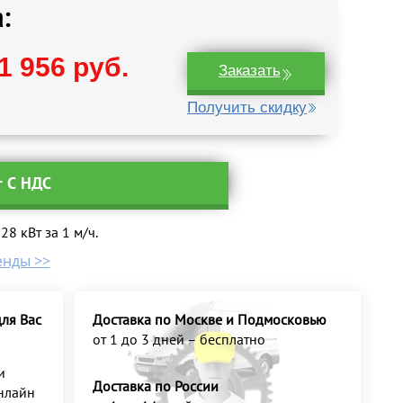
:
1 956 руб.
Заказать
Получить скидку
т С НДС
8 кВт за 1 м/ч.
енды >>
ля Вас
Доставка по Москве и Подмосковью
от 1 до 3 дней – бесплатно
и
Доставка по России
нлайн