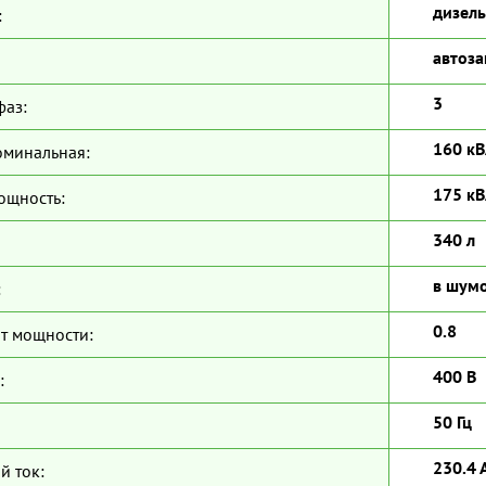
дизель
:
автоза
3
фаз:
160 кВ
оминальная:
175 кВ
ощность:
340 л
в шум
:
0.8
т мощности:
400 В
:
50 Гц
230.4 
й ток: