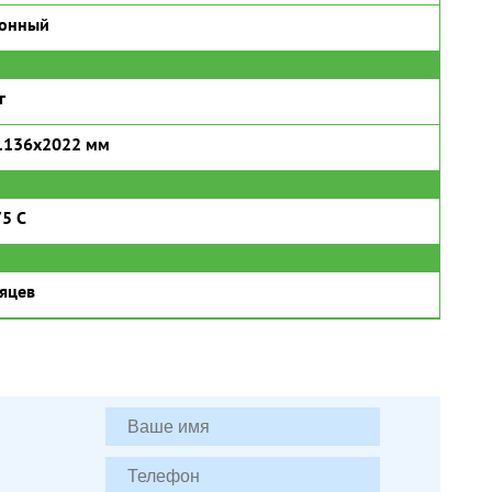
ронный
г
1136x2022 мм
5 C
яцев