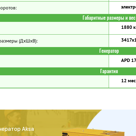
элект
боротов:
Габаритные размеры и вес
1880 к
3417x
размеры (ДхШхВ):
Генератор
APD 17
Гарантия
12 мес
нератор Aksa