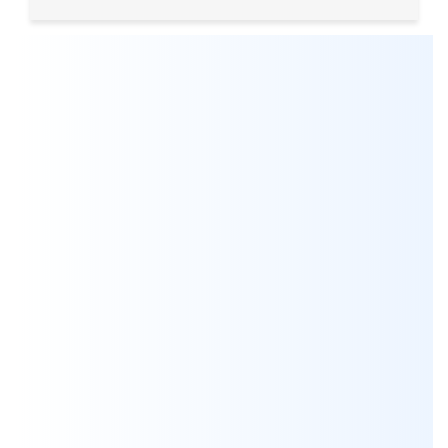
Мы всегда готовы бесплатно проконсультировать по
вопросам, связанным с продукцией Aksa, а также
помочь с выбором оптимальной модели генератора
для решения ваших задач.