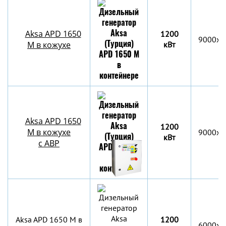
Aksa APD 1650
1200
9000x2
M в кожухе
кВт
Aksa APD 1650
1200
M в кожухе
9000x2
кВт
с АВР
Aksa APD 1650 M в
1200
6000х2