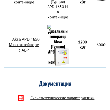
контейнере
кВт
Aksa APD 1650
1200
M в контейнере
6000х2
кВт
c АВР
Документация
Скачать технические характеристики