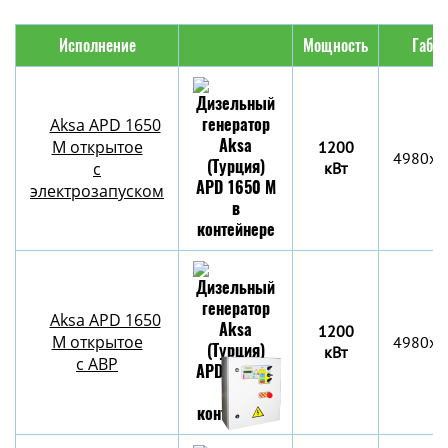
Исполнение
Мощность
Габар
Aksa APD 1650
M открытое
1200
4980x2
с
кВт
электрозапуском
Aksa APD 1650
1200
M открытое
4980x2
кВт
с АВР