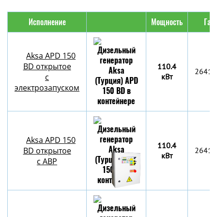
Исполнение
Мощность
Габ
Aksa APD 150
BD открытое
110.4
2641x
с
кВт
электрозапуском
Aksa APD 150
110.4
BD открытое
2641x
кВт
с АВР