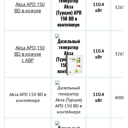
Aksa APD 150
110.4
3265x
BD в кожухе
кВт
Aksa APD 150
110.4
BD в кожухе
3265x
кВт
с АВР
Aksa APD 150 BD в
110.4
4000х
контейнере
кВт