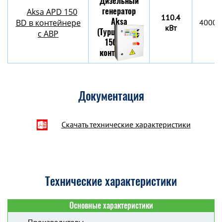
Aksa APD 150
110.4
BD в контейнере
4000х
кВт
c АВР
Документация
Скачать технические характеристики
Технические характеристики
Основные характеристики