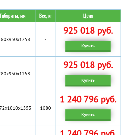
Габариты, мм
Вес, кг
Цена
925 018 руб.
780x950x1258
-
Купить
925 018 руб.
780x950x1258
-
Купить
1 240 796 руб.
72x1010x1553
1080
Купить
1 240 796 руб.