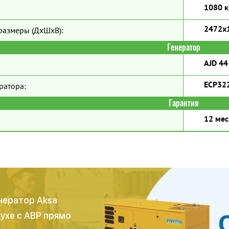
1080 к
2472x
размеры (ДхШхВ):
Генератор
AJD 44
ECP32
ратора:
Гарантия
12 мес
нератор Aksa
жухе с АВР прямо