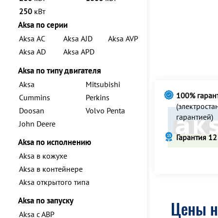
250
кВт
Aksa по серии
Aksa AC
Aksa AJD
Aksa AVP
Aksa AD
Aksa APD
Aksa по типу двигателя
Aksa
Mitsubishi
100% гаран
Cummins
Perkins
(электрост
Doosan
Volvo Penta
гарантией)
John Deere
Гарантия 12
Aksa по исполнению
Aksa в кожухе
Aksa в контейнере
Aksa открытого типа
Aksa по запуску
Цены н
Aksa с АВР