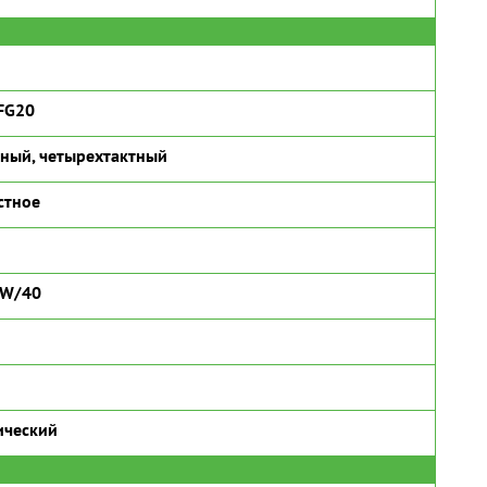
FG20
ный, четырехтактный
стное
5W/40
ический