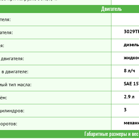
Двигатель
теля:
3029T
ателя:
дизель
я:
жидко
двигателя:
8 л/ч
 в двигателе:
SAE 1
ый тип масла:
2.9 л
ём:
3
цилиндров:
механ
боротов:
Габаритные размеры и вес