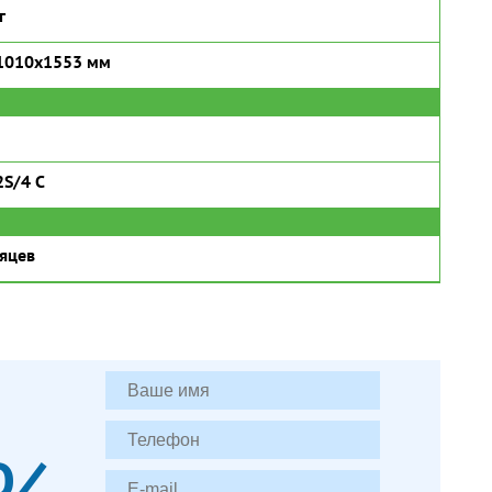
г
1010x1553 мм
2S/4 C
яцев