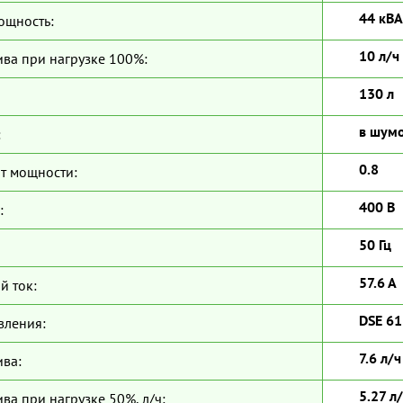
44 кВА
ощность:
10 л/ч
ива при нагрузке 100%:
130 л
в шум
:
0.8
т мощности:
400 В
:
50 Гц
57.6 А
й ток:
DSE 6
вления:
7.6 л/ч
ива:
5.27 л
ва при нагрузке 50%, л/ч: