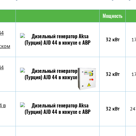
Мощность
44
32 кВт
1
ском
44
32 кВт
1
4 в
32 кВт
24