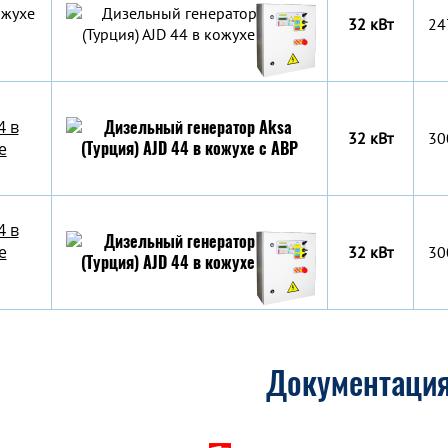
ожухе
32 кВт
24
4 в
32 кВт
30
е
4 в
е
32 кВт
30
Документаци