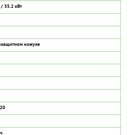
 / 35.2 кВт
озащитном кожухе
120
/ч