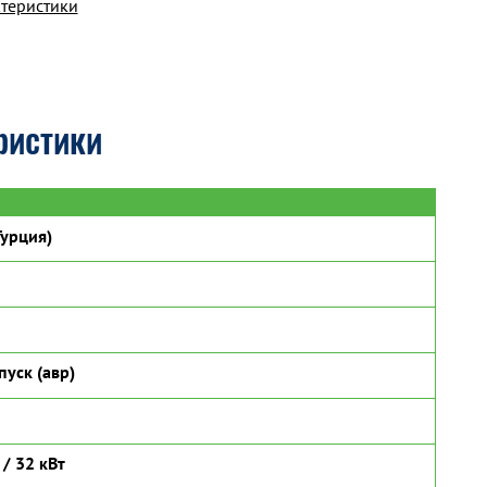
ктеристики
ристики
урция)
пуск (авр)
 / 32 кВт