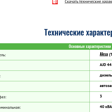
Скачать технические хара
Технические характе
Основные характеристики
Aksa
(Т
ль:
AJD 44
дизель
:
автоза
3
фаз:
40 кВА
оминальная: