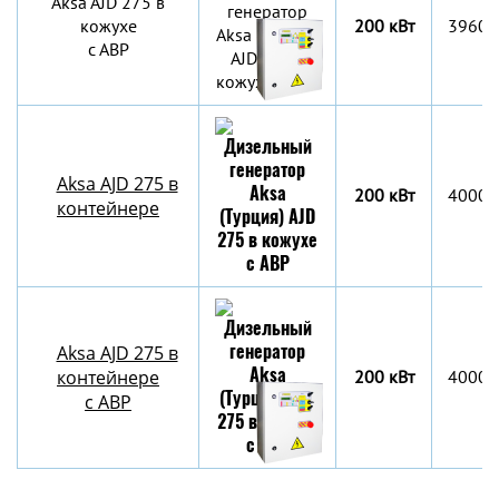
Aksa AJD 275 в
кожухе
200 кВт
3960x
с АВР
Aksa AJD 275 в
200 кВт
4000х
контейнере
Aksa AJD 275 в
контейнере
200 кВт
4000х
c АВР