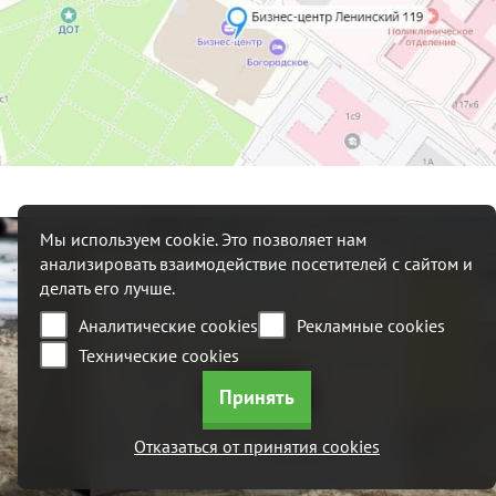
Мы используем cookie. Это позволяет нам
анализировать взаимодействие посетителей с сайтом и
+7 (495) 215 09 52
делать его лучше.
Аналитические cookies
Рекламные cookies
117342, Россия, г. Москва, ул.
Профсоюзная, 65 стр 1, Бизнес
Технические cookies
центр "Лотте"
box@generator-aksa.com
с 08:00 до 19:00 ежедневно
Отказаться от принятия cookies