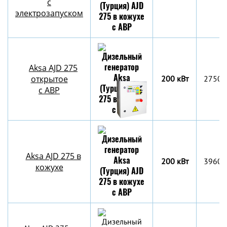
с
электрозапуском
Aksa AJD 275
открытое
200 кВт
2750x
с АВР
Aksa AJD 275 в
200 кВт
3960x
кожухе