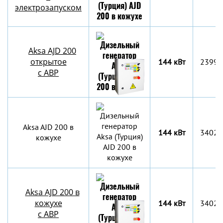
электрозапуском
Aksa AJD 200
открытое
144 кВт
2399x
с АВР
Aksa AJD 200 в
144 кВт
3402x
кожухе
Aksa AJD 200 в
кожухе
144 кВт
3402x
с АВР