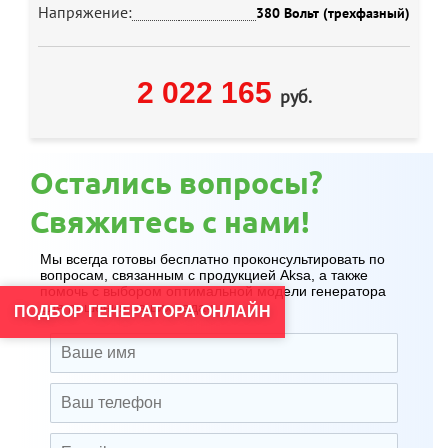
Напряжение:
380 Вольт (трехфазный)
2 022 165
руб.
Остались вопросы?
Свяжитесь с нами!
Мы всегда готовы бесплатно проконсультировать по
вопросам, связанным с продукцией Aksa, а также
помочь с выбором оптимальной модели генератора
для решения ваших задач.
ПОДБОР ГЕНЕРАТОРА ОНЛАЙН