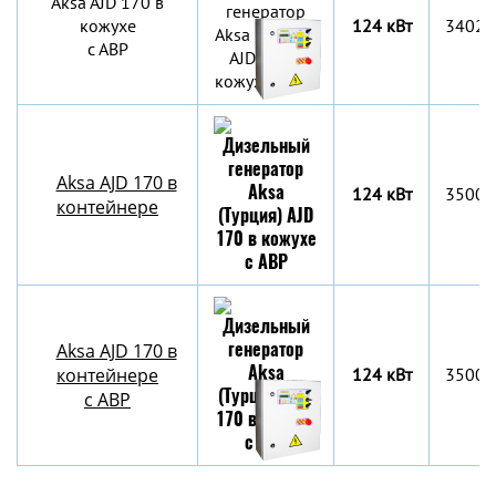
Aksa AJD 170 в
кожухе
124 кВт
3402x
с АВР
Aksa AJD 170 в
124 кВт
3500х
контейнере
Aksa AJD 170 в
контейнере
124 кВт
3500х
c АВР