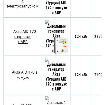
с
электрозапуском
Aksa AJD 170
открытое
124 кВт
2399x
с АВР
Aksa AJD 170 в
124 кВт
3402x
кожухе