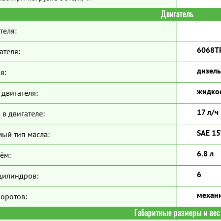
Двигатель
теля:
6068T
ателя:
дизель
я:
жидко
двигателя:
17 л/ч
 в двигателе:
SAE 1
ый тип масла:
6.8 л
ём:
6
цилиндров:
механ
боротов:
Габаритные размеры и вес