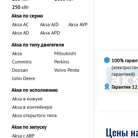
250
кВт
Aksa по серии
Aksa AC
Aksa AJD
Aksa AVP
Aksa AD
Aksa APD
Aksa по типу двигателя
Aksa
Mitsubishi
100% гаран
Cummins
Perkins
(электрост
Doosan
Volvo Penta
гарантией)
John Deere
Гарантия 12
Aksa по исполнению
Aksa в кожухе
Aksa в контейнере
Aksa открытого типа
Aksa по запуску
Цены на
Aksa с АВР