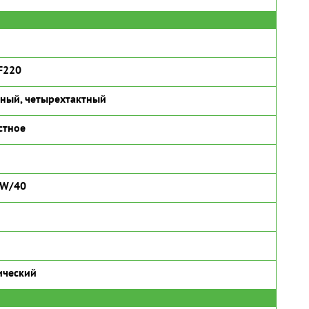
F220
ный, четырехтактный
стное
5W/40
ический