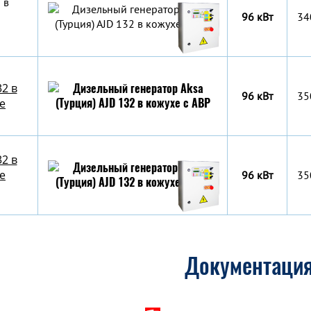
 в
96 кВт
34
32 в
96 кВт
35
е
32 в
е
96 кВт
35
Документаци