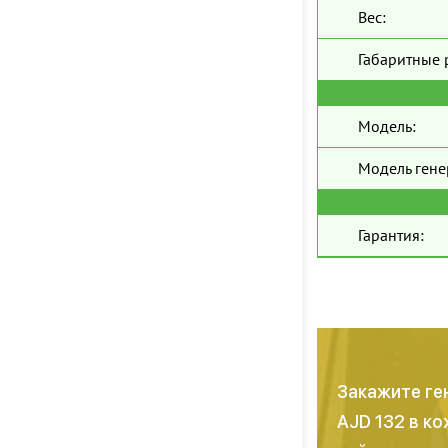
Вес:
Габаритные 
Модель:
Модель гене
Гарантия:
Закажите ге
AJD 132 в ко