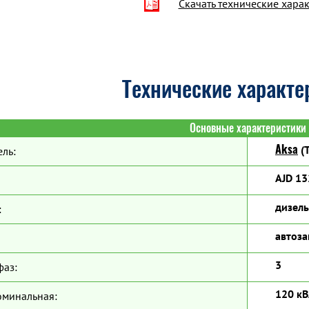
Скачать технические хара
Технические характе
Основные характеристики
Aksa
(Т
ль:
AJD 13
дизель
:
автоза
3
фаз:
120 кВ
оминальная: