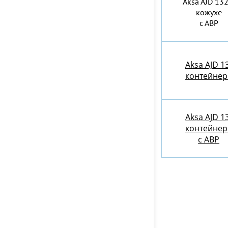
Aksa AJD 132
кожухе
с АВР
Aksa AJD 1
контейнер
Aksa AJD 1
контейнер
c АВР