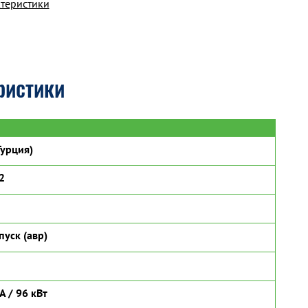
ктеристики
ристики
урция)
2
пуск (авр)
А / 96 кВт