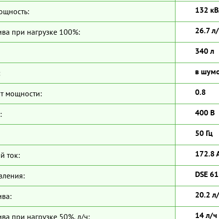
132 кВ
ощность:
26.7 л
ива при нагрузке 100%:
340 л
в шум
:
0.8
т мощности:
400 В
:
50 Гц
172.8 
й ток:
DSE 6
вления:
20.2 л
ива:
14 л/ч
ва при нагрузке 50%, л/ч: