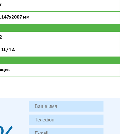
г
1147x2007 мм
2
-1L/4 A
яцев