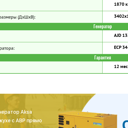
1870 к
3402x
размеры (ДхШхВ):
Генератор
AJD 13
ECP 34
ратора:
Гарантия
12 мес
нератор Aksa
жухе с АВР прямо