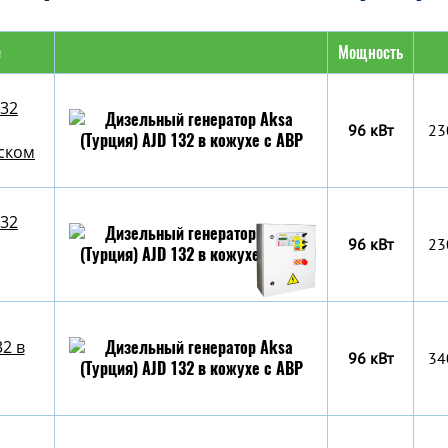
е
Мощность
132
96 кВт
23
уском
132
96 кВт
23
32 в
96 кВт
34