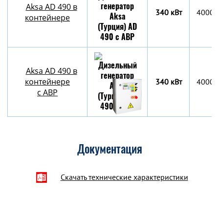
Aksa AD 490 в
340 кВт
4000х
контейнере
Aksa AD 490 в
контейнере
340 кВт
4000х
c АВР
Документация
Скачать технические характеристики