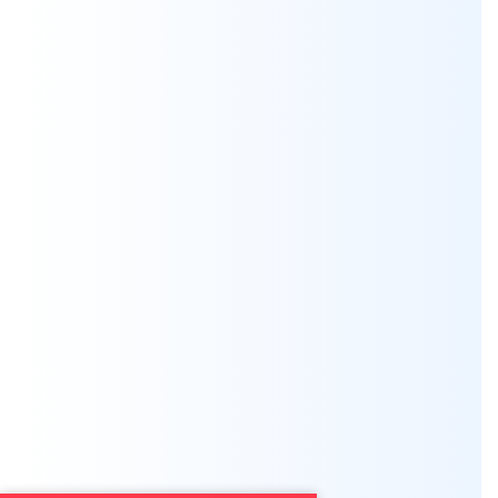
Мы всегда готовы бесплатно проконсультировать по
вопросам, связанным с продукцией Aksa, а также
помочь с выбором оптимальной модели генератора
для решения ваших задач.