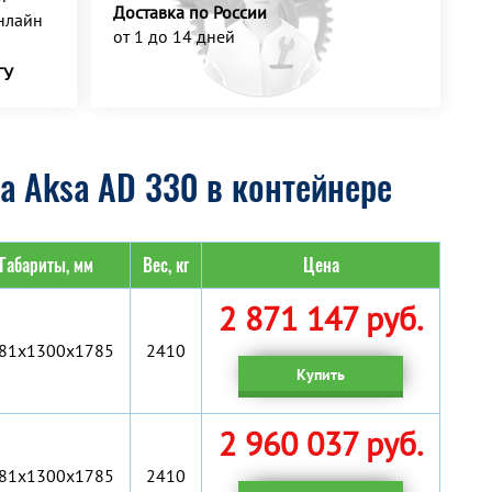
Доставка по России
нлайн
от 1 до 14 дней
ТУ
а Aksa AD 330 в контейнере
Габариты, мм
Вес, кг
Цена
2 871 147 руб.
81x1300x1785
2410
Купить
2 960 037 руб.
81x1300x1785
2410