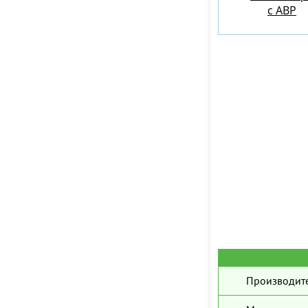
c АВР
Производите