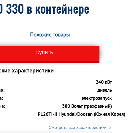
 330 в контейнере
Похожие товары
Купить
ские характеристики
240 кВт
а:
дизель
а:
электрозапуск
ие:
380 Вольт (трехфазный)
:
P126TI-II Hyundai/Doosan (Южная Корея)
Смотреть все характеристики