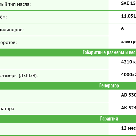
SAE 1
ый тип масла:
11.051
ём:
6
цилиндров:
элект
боротов:
Габаритные размеры и вес
4210 к
4000х
размеры (ДхШхВ):
Генератор
AD 33
AK 52
ратора:
Гарантия
12 мес