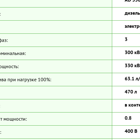
дизель
:
электр
3
фаз:
300 кВ
оминальная:
330 кВ
ощность:
63.1 л
ива при нагрузке 100%:
470 л
в конт
:
0.8
т мощности:
400 В
: