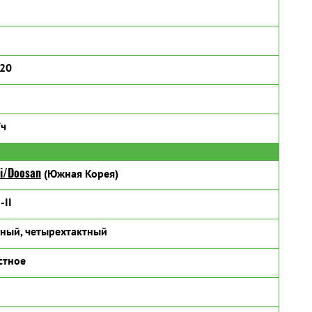
320
/ч
i/Doosan
(Южная Корея)
-II
ный, четырехтактный
стное