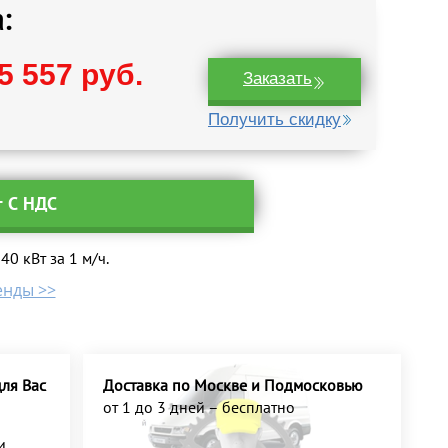
:
5 557 руб.
Заказать
Получить скидку
т С НДС
0 кВт за 1 м/ч.
енды >>
ля Вас
Доставка по Москве и Подмосковью
от 1 до 3 дней – бесплатно
и