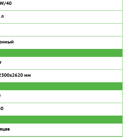
5W/40
 л
ронный
г
2300х2620 мм
0
40
яцев