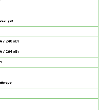
озапуск
А / 240 кВт
А / 264 кВт
/ч
ейнере