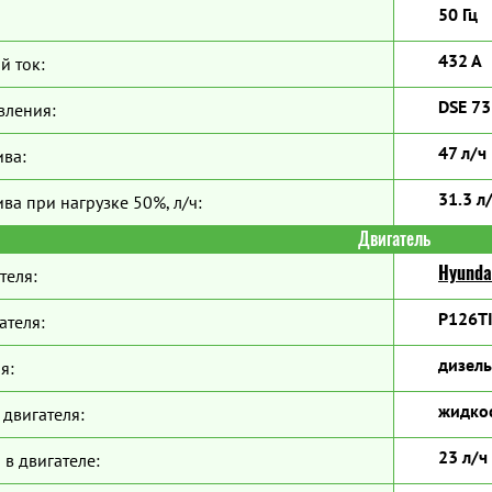
50 Гц
432 А
й ток:
DSE 7
вления:
47 л/ч
ива:
31.3 л
ва при нагрузке 50%, л/ч:
Двигатель
Hyunda
теля:
P126TI
ателя:
дизель
я:
жидко
двигателя:
23 л/ч
 в двигателе: