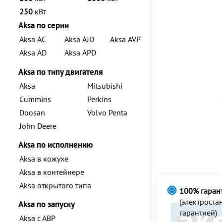
250
кВт
Aksa по серии
Aksa AC
Aksa AJD
Aksa AVP
Aksa AD
Aksa APD
Aksa по типу двигателя
Aksa
Mitsubishi
Cummins
Perkins
Doosan
Volvo Penta
John Deere
Aksa по исполнению
Aksa в кожухе
Aksa в контейнере
Aksa открытого типа
100% гаран
(электрост
Aksa по запуску
гарантией)
Aksa с АВР