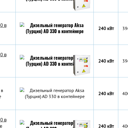
0 в
240 кВт
39
0 в
240 кВт
39
 в
240 кВт
40
е
0 в
е
240 кВт
40