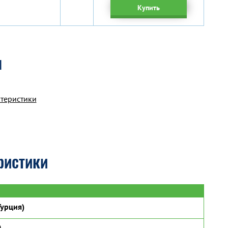
Купить
я
ктеристики
ристики
урция)
0