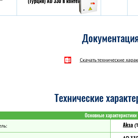
Документаци
Скачать технические хара
Технические характе
Основные характеристики
Aksa
(Т
ль:
AD 33