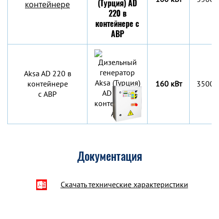
контейнере
Aksa AD 220 в
контейнере
160 кВт
3500х
c АВР
Документация
Скачать технические характеристики