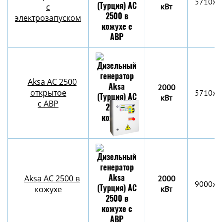
5710x2
с
кВт
электрозапуском
Aksa AC 2500
2000
открытое
5710x2
кВт
с АВР
Aksa AC 2500 в
2000
9000x2
кожухе
кВт