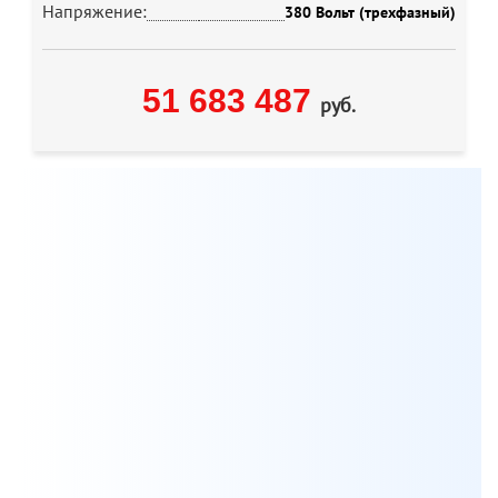
Напряжение:
380 Вольт (трехфазный)
51 683 487
руб.
Мы всегда готовы бесплатно проконсультировать по
вопросам, связанным с продукцией Aksa, а также
помочь с выбором оптимальной модели генератора
для решения ваших задач.