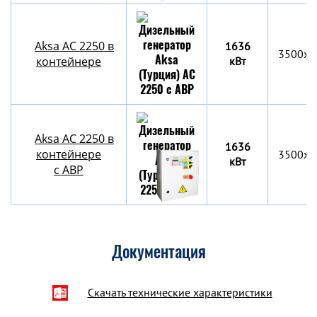
Aksa AC 2250 в
1636
3500х2
контейнере
кВт
Aksa AC 2250 в
1636
контейнере
3500х2
кВт
c АВР
Документация
Скачать технические характеристики