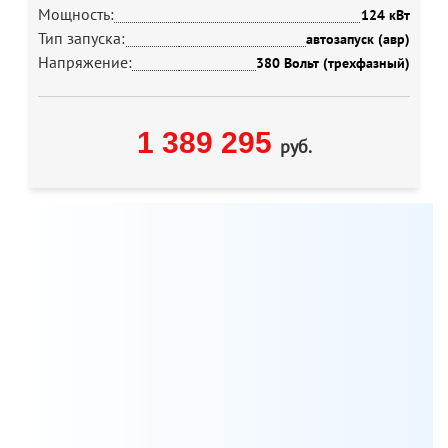
Мощность:
124 кВт
Тип запуска:
автозапуск (авр)
Напряжение:
380 Вольт (трехфазный)
1 389 295
руб.
Мы всегда готовы бесплатно проконсультировать по
вопросам, связанным с продукцией Aksa, а также
помочь с выбором оптимальной модели генератора
для решения ваших задач.