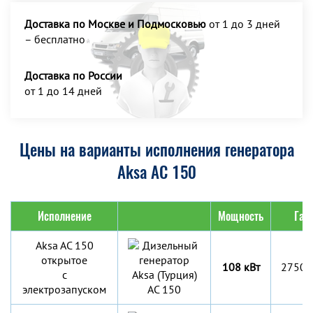
Доставка по Москве и Подмосковью
от 1 до 3 дней
– бесплатно
Доставка по России
от 1 до 14 дней
Цены на варианты исполнения генератора
Aksa AC 150
Исполнение
Мощность
Габ
Aksa AC 150
открытое
108 кВт
2750x
с
электрозапуском