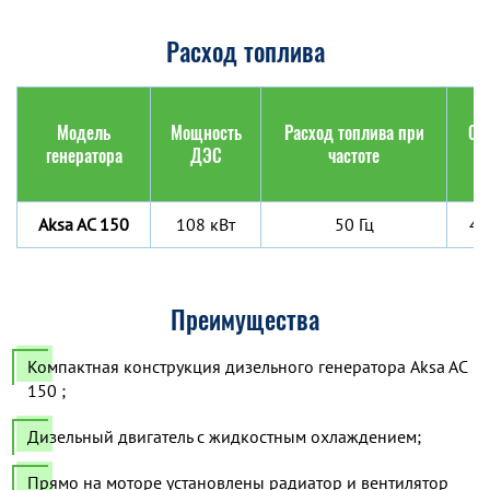
Расход топлива
Модель
Мощность
Расход топлива при
Об
генератора
ДЭС
частоте
ба
Aksa AC 150
108 кВт
50 Гц
47
Преимущества
Компактная конструкция дизельного генератора Aksa AC
150 ;
Дизельный двигатель с жидкостным охлаждением;
Прямо на моторе установлены радиатор и вентилятор